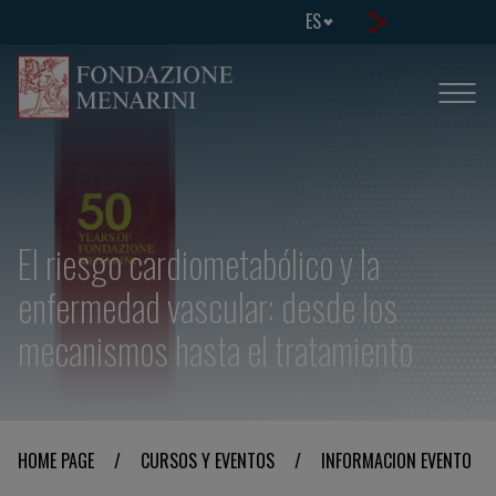
ES
El riesgo cardiometabólico y la
enfermedad vascular: desde los
mecanismos hasta el tratamiento
HOME PAGE
/
CURSOS Y EVENTOS
/
INFORMACION EVENTO