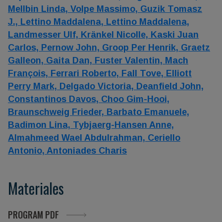
Mellbin Linda,
Volpe Massimo,
Guzik Tomasz
J.,
Lettino Maddalena,
Lettino Maddalena,
Landmesser Ulf,
Kränkel Nicolle,
Kaski Juan
Carlos,
Pernow John,
Groop Per Henrik,
Graetz
Galleon,
Gaita Dan,
Fuster Valentin,
Mach
François,
Ferrari Roberto,
Fall Tove,
Elliott
Perry Mark,
Delgado Victoria,
Deanfield John,
Constantinos Davos,
Choo Gim-Hooi,
Braunschweig Frieder,
Barbato Emanuele,
Badimon Lina,
Tybjaerg-Hansen Anne,
Almahmeed Wael Abdulrahman,
Ceriello
Antonio,
Antoniades Charis
Materiales
PROGRAM PDF