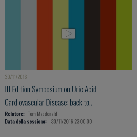
30/11/2016
III Edition Symposium on:Uric Acid
Cardiovascular Disease: back to
pathophysiology
Relatore:
Tom Macdonald
Data della sessione:
30/11/2016 23:00:00