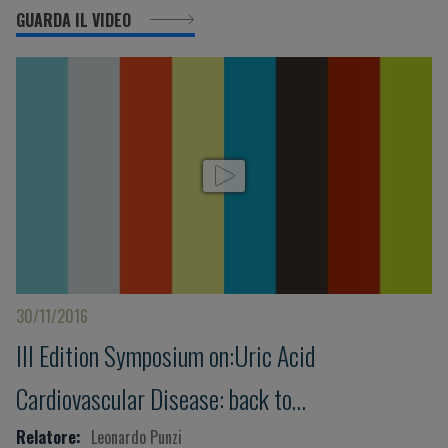
GUARDA IL VIDEO
30/11/2016
III Edition Symposium on:Uric Acid
Cardiovascular Disease: back to
pathophysiology
Relatore:
Leonardo Punzi