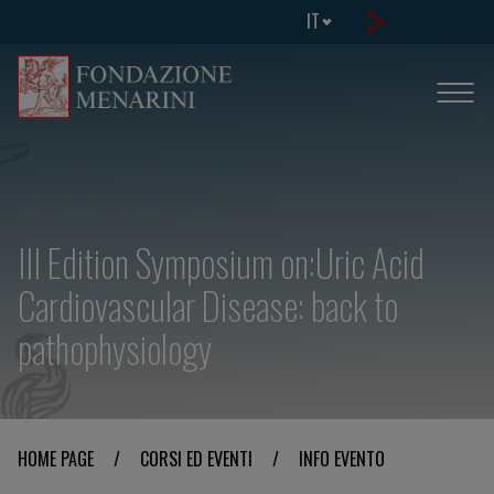
IT
III Edition Symposium on:Uric Acid
Cardiovascular Disease: back to
pathophysiology
HOME PAGE
/
CORSI ED EVENTI
/
INFO EVENTO