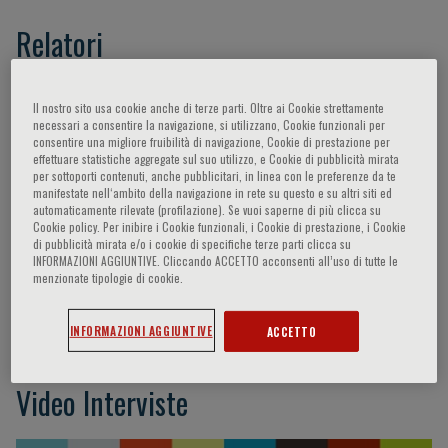
Relatori
Manolis Athanasios J.,
Ferri Claudio,
Desideri
Il nostro sito usa cookie anche di terze parti. Oltre ai Cookie strettamente
Giovambattista,
Grassi Guido,
Ruilope Luis M.,
necessari a consentire la navigazione, si utilizzano, Cookie funzionali per
consentire una migliore fruibilità di navigazione, Cookie di prestazione per
Shabsigh Ridwan,
Taddei Stefano,
Doehner
effettuare statistiche aggregate sul suo utilizzo, e Cookie di pubblicità mirata
Wolfram,
Feig Daniel I.,
Kielstein Jan T.,
per sottoporti contenuti, anche pubblicitari, in linea con le preferenze da te
manifestate nell‘ambito della navigazione in rete su questo e su altri siti ed
Dawson Jesse,
Punzi Leonardo,
Johnson
automaticamente rilevate (profilazione). Se vuoi saperne di più clicca su
Richard J.,
Pontremoli Roberto,
Borghi Claudio,
Cookie policy. Per inibire i Cookie funzionali, i Cookie di prestazione, i Cookie
di pubblicità mirata e/o i cookie di specifiche terze parti clicca su
Alderman Michael H.,
Lerman Amir,
Zoccali
INFORMAZIONI AGGIUNTIVE. Cliccando ACCETTO acconsenti all’uso di tutte le
Carmine,
Galassi Francesco Maria,
Sakurai
menzionate tipologie di cookie.
Hiroyuki,
Macdonald Tom,
- -,
Gibson Terence,
Kelley Eric,
R. Merriman Tony,
Lerman O. Lilach
INFORMAZIONI AGGIUNTIVE
ACCETTO
Video Interviste