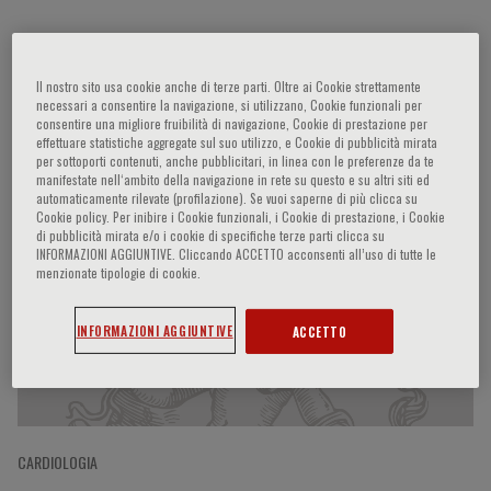
Wolfram Doehner
Il nostro sito usa cookie anche di terze parti. Oltre ai Cookie strettamente
necessari a consentire la navigazione, si utilizzano, Cookie funzionali per
consentire una migliore fruibilità di navigazione, Cookie di prestazione per
effettuare statistiche aggregate sul suo utilizzo, e Cookie di pubblicità mirata
per sottoporti contenuti, anche pubblicitari, in linea con le preferenze da te
Partecipazioni del relatore
manifestate nell‘ambito della navigazione in rete su questo e su altri siti ed
automaticamente rilevate (profilazione). Se vuoi saperne di più clicca su
Cookie policy. Per inibire i Cookie funzionali, i Cookie di prestazione, i Cookie
di pubblicità mirata e/o i cookie di specifiche terze parti clicca su
INFORMAZIONI AGGIUNTIVE. Cliccando ACCETTO acconsenti all’uso di tutte le
menzionate tipologie di cookie.
INFORMAZIONI AGGIUNTIVE
ACCETTO
CARDIOLOGIA