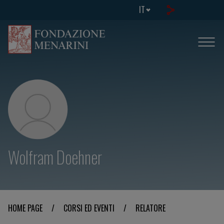
IT
Wolfram Doehner
HOME PAGE
/
CORSI ED EVENTI
/
RELATORE