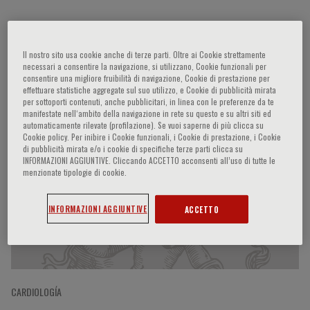
Wolfram Doehner
Il nostro sito usa cookie anche di terze parti. Oltre ai Cookie strettamente
necessari a consentire la navigazione, si utilizzano, Cookie funzionali per
consentire una migliore fruibilità di navigazione, Cookie di prestazione per
effettuare statistiche aggregate sul suo utilizzo, e Cookie di pubblicità mirata
per sottoporti contenuti, anche pubblicitari, in linea con le preferenze da te
Participaciones del ponente
manifestate nell‘ambito della navigazione in rete su questo e su altri siti ed
automaticamente rilevate (profilazione). Se vuoi saperne di più clicca su
Cookie policy. Per inibire i Cookie funzionali, i Cookie di prestazione, i Cookie
di pubblicità mirata e/o i cookie di specifiche terze parti clicca su
INFORMAZIONI AGGIUNTIVE. Cliccando ACCETTO acconsenti all’uso di tutte le
menzionate tipologie di cookie.
INFORMAZIONI AGGIUNTIVE
ACCETTO
CARDIOLOGÍA