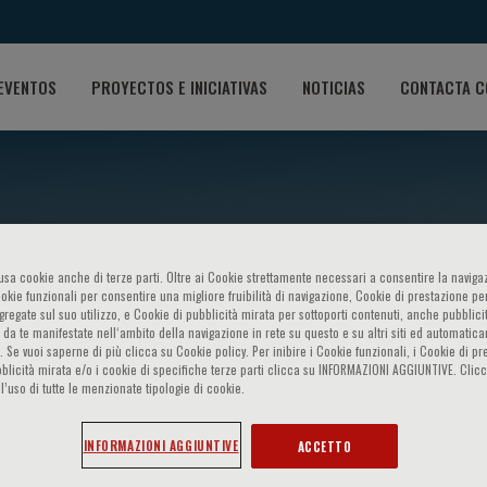
EVENTOS
PROYECTOS E INICIATIVAS
NOTICIAS
CONTACTA C
o usa cookie anche di terze parti. Oltre ai Cookie strettamente necessari a consentire la navigaz
ookie funzionali per consentire una migliore fruibilità di navigazione, Cookie di prestazione per
ggregate sul suo utilizzo, e Cookie di pubblicità mirata per sottoporti contenuti, anche pubblicit
 da te manifestate nell‘ambito della navigazione in rete su questo e su altri siti ed automatic
). Se vuoi saperne di più clicca su Cookie policy. Per inibire i Cookie funzionali, i Cookie di pr
betes, coronary artery diseas
blicità mirata e/o i cookie di specifiche terze parti clicca su INFORMAZIONI AGGIUNTIVE. Cl
l’uso di tutte le menzionate tipologie di cookie.
INFORMAZIONI AGGIUNTIVE
ACCETTO