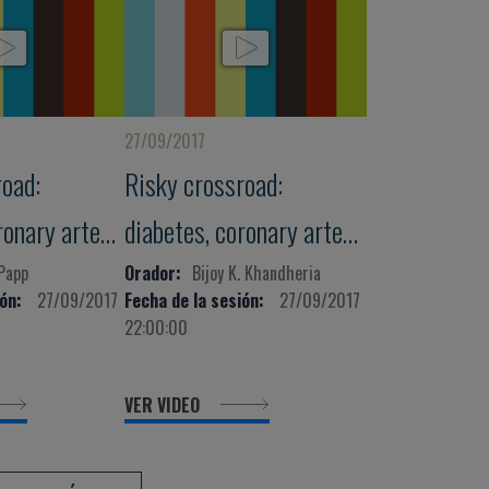
27/09/2017
road:
Risky crossroad:
ronary artery
diabetes, coronary artery
heart failure
disease and heart failure
Papp
Orador:
Bijoy K. Khandheria
ón:
27/09/2017
Fecha de la sesión:
27/09/2017
22:00:00
VER VIDEO