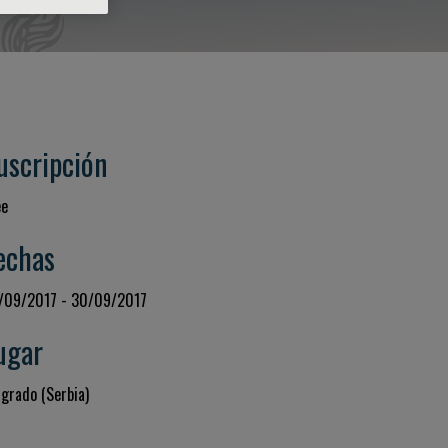
uscripción
ee
echas
/09/2017 - 30/09/2017
ugar
lgrado (Serbia)