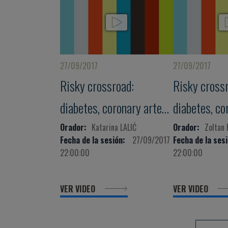
27/09/2017
27/09/2017
Risky crossroad:
Risky cross
diabetes, coronary artery
diabetes, co
disease and heart failure
disease and 
Orador:
Katarina LALIĆ
Orador:
Zoltan 
Fecha de la sesión:
27/09/2017
Fecha de la sesi
22:00:00
22:00:00
VER VIDEO
VER VIDEO