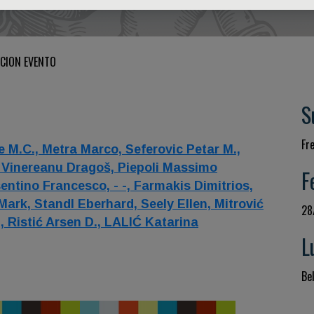
CION EVENTO
S
Fr
e M.C.,
Metra Marco,
Seferovic Petar M.,
,
Vinereanu Dragoš,
Piepoli Massimo
F
entino Francesco,
- -,
Farmakis Dimitrios,
 Mark,
Standl Eberhard,
Seely Ellen,
Mitrović
28
l,
Ristić Arsen D.,
LALIĆ Katarina
L
Be