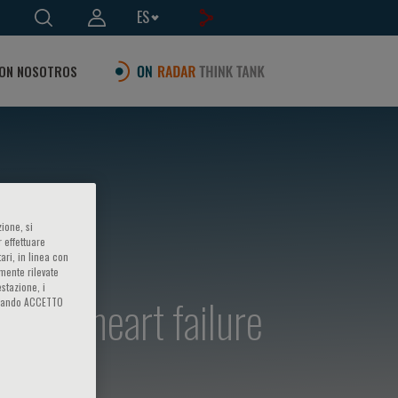
ES
ON NOSOTROS
ione, si
 effettuare
ari, in linea con
amente rilevate
estazione, i
e and heart failure
iccando ACCETTO