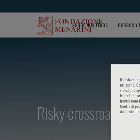
SOBRE NOSOTROS
CURSOS Y 
Il nostro sit
utilizzano, C
statistiche a
le preferenze
(profilazione
Risky crossroad: dia
Cookie di pub
acconsenti al