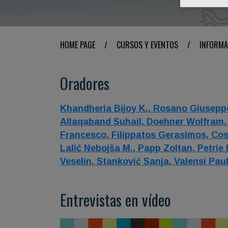
HOME PAGE
/
CURSOS Y EVENTOS
/
INFORMA
Oradores
Khandheria Bijoy K.,
Rosano Giusepp
Allaqaband Suhail,
Doehner Wolfram
Francesco,
Filippatos Gerasimos,
Cos
Lalić Nebojša M.,
Papp Zoltan,
Petrie
Veselin,
Stanković Sanja,
Valensi Pau
Entrevistas en vídeo