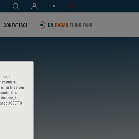
IT
CONTATTACI
ione, si
 effettuare
ari, in linea con
amente rilevate
estazione, i
iccando ACCETTO