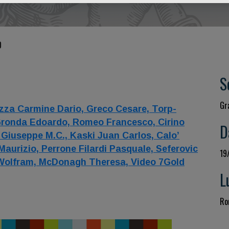
O
S
Gr
zza Carmine Dario,
Greco Cesare,
Torp-
ronda Edoardo,
Romeo Francesco,
Cirino
D
Giuseppe M.C.,
Kaski Juan Carlos,
Calo’
 Maurizio,
Perrone Filardi Pasquale,
Seferovic
19
Wolfram,
McDonagh Theresa,
Video 7Gold
L
Ro