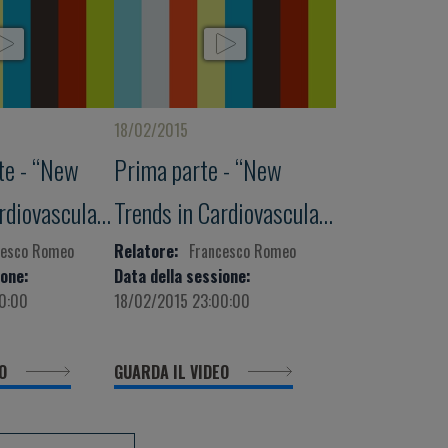
18/02/2015
te - “New
Prima parte - “New
rdiovascular
Trends in Cardiovascular
Therapy”
cesco Romeo
Relatore:
Francesco Romeo
ione:
Data della sessione:
0:00
18/02/2015 23:00:00
EO
GUARDA IL VIDEO