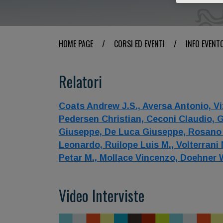
HOME PAGE
/
CORSI ED EVENTI
/
INFO EVENT
Relatori
Coats Andrew J.S.,
Aversa Antonio,
Vi
Pedersen Christian,
Ceconi Claudio,
G
Giuseppe,
De Luca Giuseppe,
Rosano 
Leonardo,
Ruilope Luis M.,
Volterrani
Petar M.,
Mollace Vincenzo,
Doehner 
Video Interviste