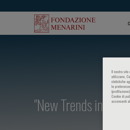
C
Il nostro sit
utilizzano, C
statistiche a
le preferenze
(profilazione
"New Trends in Card
Cookie di pub
acconsenti al