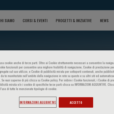
HI SIAMO
CORSI & EVENTI
PROGETTI & INIZIATIVE
NEWS
o usa cookie anche di terze parti. Oltre ai Cookie strettamente necessari a consentire la navigaz
ookie funzionali per consentire una migliore fruibilità di navigazione, Cookie di prestazione per
ggregate sul suo utilizzo, e Cookie di pubblicità mirata per sottoporti contenuti, anche pubblicit
 da te manifestate nell‘ambito della navigazione in rete su questo e su altri siti ed automatic
). Se vuoi saperne di più clicca su Cookie policy. Per inibire i Cookie funzionali, i Cookie di pr
iovascular Therapy"
blicità mirata e/o i cookie di specifiche terze parti clicca su INFORMAZIONI AGGIUNTIVE. Cl
l’uso di tutte le menzionate tipologie di cookie.
INFORMAZIONI AGGIUNTIVE
ACCETTO