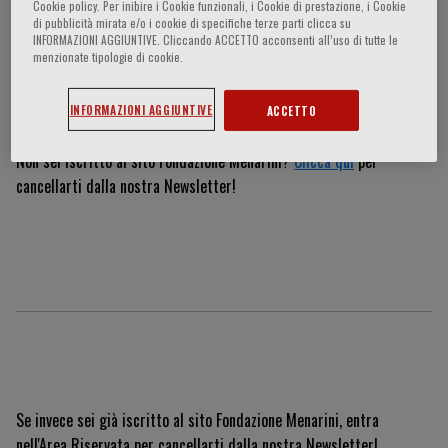
Cookie policy. Per inibire i Cookie funzionali, i Cookie di prestazione, i Cookie
di pubblicità mirata e/o i cookie di specifiche terze parti clicca su
INFORMAZIONI AGGIUNTIVE. Cliccando ACCETTO acconsenti all’uso di tutte le
menzionate tipologie di cookie.
Cancellazione Newsletter
INFORMAZIONI AGGIUNTIVE
ACCETTO
Non sei iscritto al sito Fondazione Menarini?
Clicca qui
per
cancellarti dalla nostra Newsletter!
Se invece sei già iscritto al sito Fondazione Menarini, entra
nell'Area Riservata per cancellarti dalla nostra Newsletter!