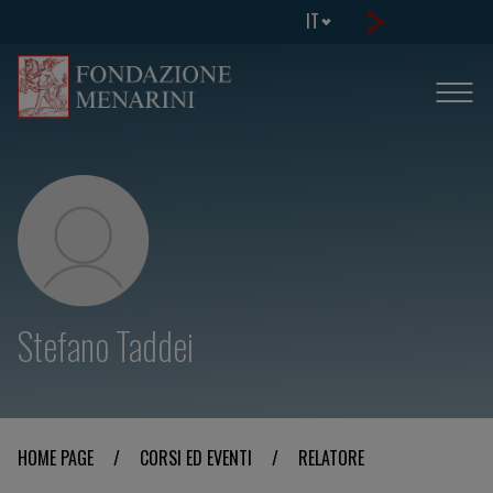
IT
Stefano Taddei
HOME PAGE
/
CORSI ED EVENTI
/
RELATORE