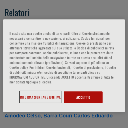
Relatori
Zanchetti Alberto,
Coats Andrew J.S.,
Rosano
Il nostro sito usa cookie anche di terze parti. Oltre ai Cookie strettamente
Giuseppe M.C.,
Kaski Juan Carlos,
Collins
necessari a consentire la navigazione, si utilizzano, Cookie funzionali per
Michael T.,
Mollace Vincenzo,
Collins Peter,
consentire una migliore fruibilità di navigazione, Cookie di prestazione per
effettuare statistiche aggregate sul suo utilizzo, e Cookie di pubblicità mirata
Caracciolo Giuseppe,
- -,
Avezum Álvaro,
per sottoporti contenuti, anche pubblicitari, in linea con le preferenze da te
Capelli S.C.,
Sebba Barroso Weimar K.,
manifestate nell‘ambito della navigazione in rete su questo e su altri siti ed
automaticamente rilevate (profilazione). Se vuoi saperne di più clicca su
Bertolami Marcelo,
Bolivar Malachias Marcus
Cookie policy. Per inibire i Cookie funzionali, i Cookie di prestazione, i Cookie
Vinicius,
Kerr Saraiva José Francisco,
Ferreira
di pubblicità mirata e/o i cookie di specifiche terze parti clicca su
INFORMAZIONI AGGIUNTIVE. Cliccando ACCETTO acconsenti all’uso di tutte le
João Fernando,
Pinto Ibraim Masciarelli,
menzionate tipologie di cookie.
Coelho Otávio Rizzi,
Wajngarten Mauricio,
Savelieva Irina,
Moreira Dalmo Antonio R.,
INFORMAZIONI AGGIUNTIVE
ACCETTO
Piegas Leopoldo Soares,
Agewall Stefan,
Virmani Renu,
Barbosa Eduardo Costa Duarte,
Amodeo Celso,
Barra Couri Carlos Eduardo