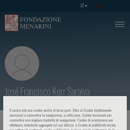
IT
José Francisco Kerr Saraiva
Il nostro sito usa cookie anche di terze parti. Oltre ai Cookie strettamente
necessari a consentire la navigazione, si utilizzano, Cookie funzionali per
HOME PAGE
/
CORSI ED EVENTI
/
RELATORE
consentire una migliore fruibilità di navigazione, Cookie di prestazione per
effettuare statistiche aggregate sul suo utilizzo, e Cookie di pubblicità mirata
per sottoporti contenuti, anche pubblicitari, in linea con le preferenze da te