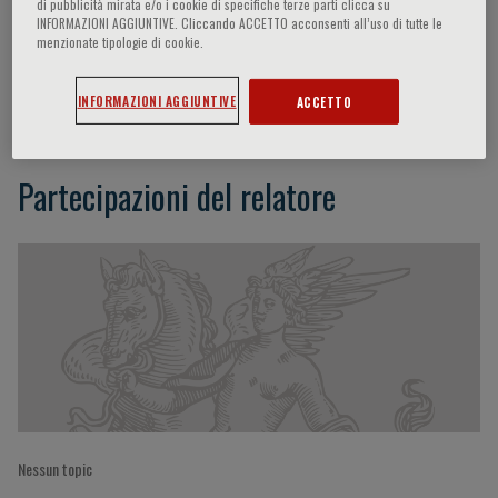
di pubblicità mirata e/o i cookie di specifiche terze parti clicca su
INFORMAZIONI AGGIUNTIVE. Cliccando ACCETTO acconsenti all’uso di tutte le
menzionate tipologie di cookie.
Ibraim Masciarelli Pinto
INFORMAZIONI AGGIUNTIVE
ACCETTO
Partecipazioni del relatore
Nessun topic