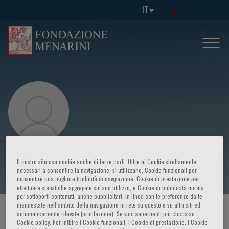
IT
Ibraim Masciarelli Pinto
Il nostro sito usa cookie anche di terze parti. Oltre ai Cookie strettamente
necessari a consentire la navigazione, si utilizzano, Cookie funzionali per
consentire una migliore fruibilità di navigazione, Cookie di prestazione per
effettuare statistiche aggregate sul suo utilizzo, e Cookie di pubblicità mirata
per sottoporti contenuti, anche pubblicitari, in linea con le preferenze da te
manifestate nell‘ambito della navigazione in rete su questo e su altri siti ed
HOME PAGE
/
CORSI ED EVENTI
/
RELATORE
automaticamente rilevate (profilazione). Se vuoi saperne di più clicca su
Cookie policy. Per inibire i Cookie funzionali, i Cookie di prestazione, i Cookie