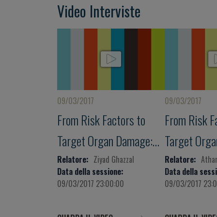
Video Interviste
09/03/2017
09/03/2017
From Risk Factors to
From Risk F
Target Organ Damage:
Target Org
How to diagnose, how to
How to diag
Relatore:
Ziyad Ghazzal
Relatore:
Athan
Data della sessione:
Data della sess
treat
treat
09/03/2017 23:00:00
09/03/2017 23: