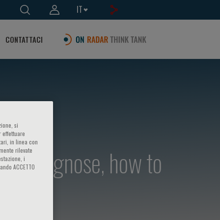
IT
CONTATTACI
ione, si
 effettuare
ari, in linea con
 to diagnose, how to
amente rilevate
estazione, i
iccando ACCETTO