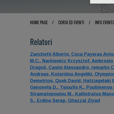
HOME PAGE
/
CORSI ED EVENTI
/
INFO EVENT
Relatori
Zanchetti Alberto,
Coca Payeras Anto
M.C.,
Narkiewicz Krzysztof,
Ambrosio
Dragoš,
Casini Alessandro,
remarks C
Andreas,
Kotaridou Angeliki,
Olympios
Demetrios,
Quek David,
Hatziagelaki 
Genovefa D.,
Tsioufis K.,
Poulimenos 
Stramatopoulou M.,
Kallistratos Manol
S.,
Erdine Serap,
Ghazzal Ziyad