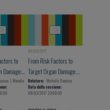
09/03/2017
actors to
From Risk Factors to
an Damage:
Target Organ Damage:
nose, how to
How to diagnose, how to
asios J. Manolis
Relatore:
Michalis Doumas
ione:
Data della sessione:
treat
00:00
09/03/2017 23:00:00