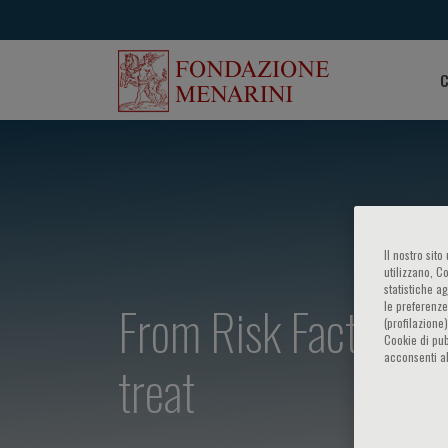
C
Il nostro sit
utilizzano, C
statistiche a
From Risk Factors t
le preferenze
(profilazione
Cookie di pub
acconsenti al
treat