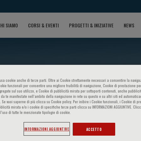
HI SIAMO
CORSI & EVENTI
PROGETTI & INIZIATIVE
NEWS
o usa cookie anche di terze parti. Oltre ai Cookie strettamente necessari a consentire la navigaz
ookie funzionali per consentire una migliore fruibilità di navigazione, Cookie di prestazione per
ggregate sul suo utilizzo, e Cookie di pubblicità mirata per sottoporti contenuti, anche pubblicit
o Target Organ Damage: How
 da te manifestate nell‘ambito della navigazione in rete su questo e su altri siti ed automatic
). Se vuoi saperne di più clicca su Cookie policy. Per inibire i Cookie funzionali, i Cookie di pr
blicità mirata e/o i cookie di specifiche terze parti clicca su INFORMAZIONI AGGIUNTIVE. Cl
l’uso di tutte le menzionate tipologie di cookie.
INFORMAZIONI AGGIUNTIVE
ACCETTO