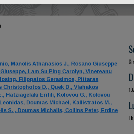
O
S
Gr
nio,
Manolis Athanasios J.,
Rosano Giuseppe
 Giuseppe,
Lam Su Ping Carolyn,
Vinereanu
D
losing,
Filippatos Gerasimos,
Pittaras
 Christophotos D.,
Quek D.,
Vlahakos
10
E.,
Hatziagelaki Erifili,
Kolovou G.,
Kolovou
L
Leonidas,
Doumas Michael,
Kallistratos M.,
is S. ,
Doumas Michalis,
Collins Peter,
Erdine
Th