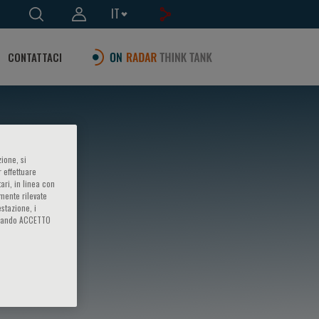
IT
CONTATTACI
ione, si
 effettuare
ari, in linea con
amente rilevate
estazione, i
iccando ACCETTO