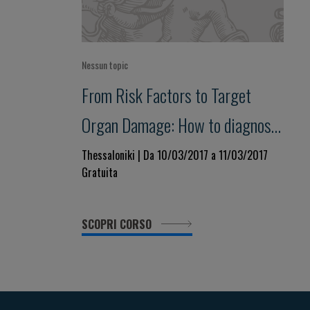
Nessun topic
From Risk Factors to Target
Organ Damage: How to diagnose,
how to treat
Thessaloniki | Da 10/03/2017 a 11/03/2017
Gratuita
SCOPRI CORSO