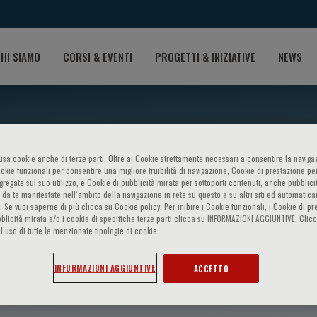
HI SIAMO
CORSI & EVENTI
PROGETTI & INIZIATIVE
NEWS
o usa cookie anche di terze parti. Oltre ai Cookie strettamente necessari a consentire la navigaz
ookie funzionali per consentire una migliore fruibilità di navigazione, Cookie di prestazione per
ggregate sul suo utilizzo, e Cookie di pubblicità mirata per sottoporti contenuti, anche pubblicit
 da te manifestate nell‘ambito della navigazione in rete su questo e su altri siti ed automatic
). Se vuoi saperne di più clicca su Cookie policy. Per inibire i Cookie funzionali, i Cookie di pr
blicità mirata e/o i cookie di specifiche terze parti clicca su INFORMAZIONI AGGIUNTIVE. Cl
l’uso di tutte le menzionate tipologie di cookie.
elaki
INFORMAZIONI AGGIUNTIVE
ACCETTO