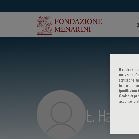
C
Il nostro sit
utilizzano, C
statistiche a
le preferenze
(profilazione
Cookie di pub
acconsenti al
E. Hatziag