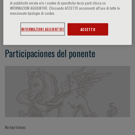
di pubblicità mirata e/o i cookie di specifiche terze parti clicca su
INFORMAZIONI AGGIUNTIVE. Cliccando ACCETTO acconsenti all’uso di tutte le
menzionate tipologie di cookie.
E. Hatziagelaki
INFORMAZIONI AGGIUNTIVE
ACCETTO
Participaciones del ponente
No hay temas