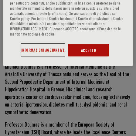
per sottoporti contenuti, anche pubblicitari, in linea con le preferenze da te
manifestate nell‘ambito della navigazione in rete su questo e su altri siti ed
automaticamente rilevate (profilazione). Se vuoi saperne di più clicca su
Cookie policy. Per inibire i Cookie funzionali, i Cookie di prestazione, i Cookie
Michael Doumas
di pubblicità mirata e/o i cookie di specifiche terze parti clicca su
INFORMAZIONI AGGIUNTIVE. Cliccando ACCETTO acconsenti all’uso di tutte le
menzionate tipologie di cookie.
Curriculum Vitae
INFORMAZIONI AGGIUNTIVE
ACCETTO
Michael Doumas is a Professor of Internal Medicine at the
Aristotle University of Thessaloniki and serves as the Head of the
Second Propedeutic Department of Internal Medicine at
Hippokration Hospital in Greece
.
His clinical and research
operations center on cardiovascular medicine, focusing extensively
on arterial ipertension, diabetes mellitus, dyslipidemia, and renal
sympathetic denervation
.
Professor Doumas is a member of the European Society of
Hypertension (ESH) Board, where he leads the Excellence Centers