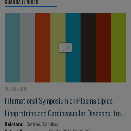
GUARDA IL VIDEO
20/04/2016
International Symposium on:Plasma Lipids,
Lipoproteins and Cardiovascular Diseases: from
genes to clinical intervention
Relatore:
Sotirios Tsimikas