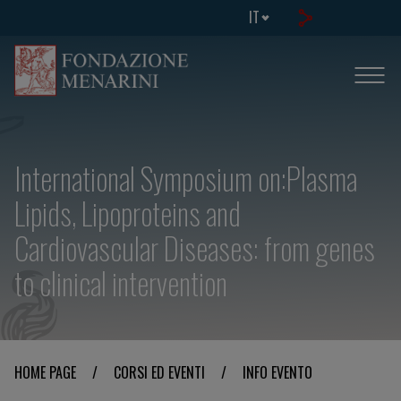
IT
International Symposium on:Plasma
Lipids, Lipoproteins and
Cardiovascular Diseases: from genes
to clinical intervention
HOME PAGE
/
CORSI ED EVENTI
/
INFO EVENTO