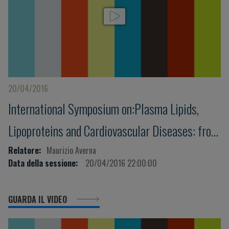
20/04/2016
International Symposium on:Plasma Lipids,
Lipoproteins and Cardiovascular Diseases: from
genes to clinical intervention
Relatore:
Maurizio Averna
Data della sessione:
20/04/2016 22:00:00
GUARDA IL VIDEO