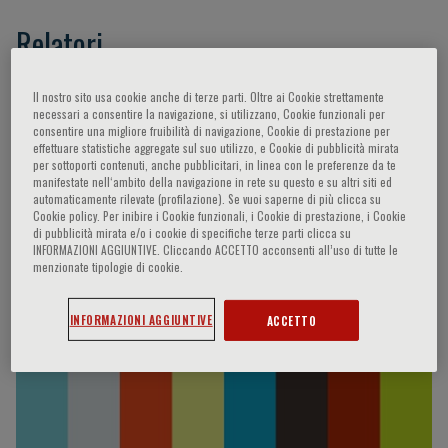
Relatori
Catapano Alberico Luigi,
Agabiti-Rosei Enrico,
Il nostro sito usa cookie anche di terze parti. Oltre ai Cookie strettamente
necessari a consentire la navigazione, si utilizzano, Cookie funzionali per
Riccardi Gabriele,
Borghi Claudio,
Averna
consentire una migliore fruibilità di navigazione, Cookie di prestazione per
Maurizio,
Tsimikas Sotirios,
Zambon Alberto,
effettuare statistiche aggregate sul suo utilizzo, e Cookie di pubblicità mirata
per sottoporti contenuti, anche pubblicitari, in linea con le preferenze da te
Boren Jan,
Ference Brian A.,
Graham Ian
manifestate nell‘ambito della navigazione in rete su questo e su altri siti ed
Maklim,
Robinson Jennifer G.,
Stroes Erik S. G.,
automaticamente rilevate (profilazione). Se vuoi saperne di più clicca su
Cookie policy. Per inibire i Cookie funzionali, i Cookie di prestazione, i Cookie
von Eckardstein Arnold,
Vlachopoulos
di pubblicità mirata e/o i cookie di specifiche terze parti clicca su
Charalambos,
Video 7Gold
INFORMAZIONI AGGIUNTIVE. Cliccando ACCETTO acconsenti all’uso di tutte le
menzionate tipologie di cookie.
Video Interviste
INFORMAZIONI AGGIUNTIVE
ACCETTO