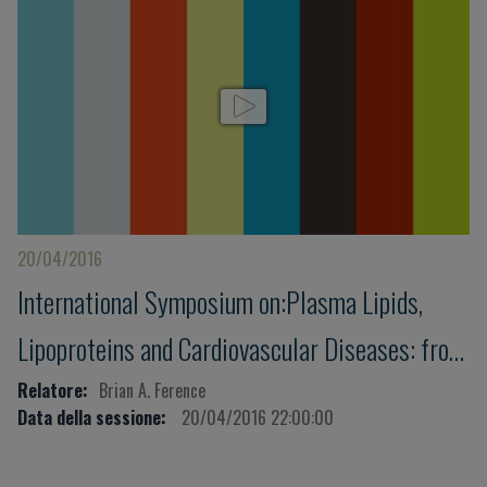
20/04/2016
International Symposium on:Plasma Lipids,
Lipoproteins and Cardiovascular Diseases: from
genes to clinical intervention
Relatore:
Brian A. Ference
Data della sessione:
20/04/2016 22:00:00