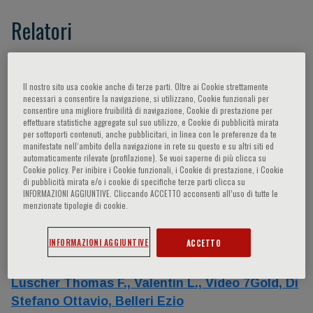
Relatori
Agabiti-Rosei Enrico,
Romeo Francesco,
Metra
Marco,
Camici Paolo G.,
Perrone Filardi
Il nostro sito usa cookie anche di terze parti. Oltre ai Cookie strettamente
necessari a consentire la navigazione, si utilizzano, Cookie funzionali per
Pasquale,
Senni Michele,
Gheorghiade Mihai,
consentire una migliore fruibilità di navigazione, Cookie di prestazione per
Lam Su Ping Carolyn,
Badano Luigi,
Bristow
effettuare statistiche aggregate sul suo utilizzo, e Cookie di pubblicità mirata
per sottoporti contenuti, anche pubblicitari, in linea con le preferenze da te
Michael,
Von Haehling Stephan,
Sassone-Corsi
manifestate nell‘ambito della navigazione in rete su questo e su altri siti ed
Paolo,
Teerlink John,
Voors Adrian A.,
Piepoli
automaticamente rilevate (profilazione). Se vuoi saperne di più clicca su
Cookie policy. Per inibire i Cookie funzionali, i Cookie di prestazione, i Cookie
Massimo Francesco,
Marengoni Alessandra,
di pubblicità mirata e/o i cookie di specifiche terze parti clicca su
Mebazaa Alexander,
Curnis Antonio,
Greenberg
INFORMAZIONI AGGIUNTIVE. Cliccando ACCETTO acconsenti all’uso di tutte le
menzionate tipologie di cookie.
Barry H.,
Castagno Davide,
Arbustini Eloisa,
Jankowska Ewa,
Fedele Francesco,
Cotter Gad,
INFORMAZIONI AGGIUNTIVE
ACCETTO
Filippatos Gerasimos,
Dei Cas Livio,
Ferrari
Roberto,
Nodari Savina,
Pecorelli Sergio,
Luscher Thomas F.,
Valentin L.,
Video 7Gold,
Di
Stefano Ottavio,
Belleri Ezio