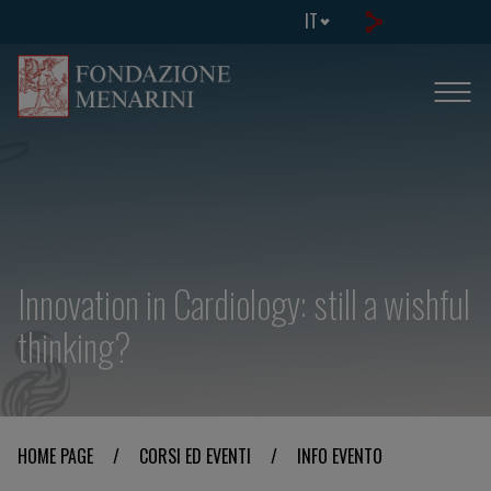
IT
Innovation in Cardiology: still a wishful
thinking?
HOME PAGE
/
CORSI ED EVENTI
/
INFO EVENTO