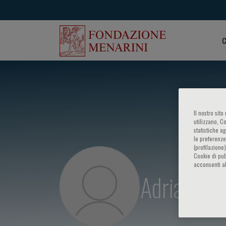
C
Il nostro sit
utilizzano, C
statistiche a
le preferenze
(profilazione
Cookie di pub
acconsenti al
Adrian A. 