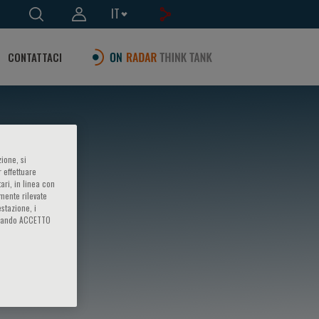
IT
CONTATTACI
ione, si
 effettuare
ari, in linea con
amente rilevate
estazione, i
iccando ACCETTO