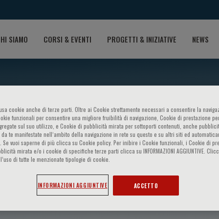
HI SIAMO
CORSI & EVENTI
PROGETTI & INIZIATIVE
NEWS
o usa cookie anche di terze parti. Oltre ai Cookie strettamente necessari a consentire la navigaz
ookie funzionali per consentire una migliore fruibilità di navigazione, Cookie di prestazione per
ggregate sul suo utilizzo, e Cookie di pubblicità mirata per sottoporti contenuti, anche pubblicit
 da te manifestate nell‘ambito della navigazione in rete su questo e su altri siti ed automatic
). Se vuoi saperne di più clicca su Cookie policy. Per inibire i Cookie funzionali, i Cookie di pr
blicità mirata e/o i cookie di specifiche terze parti clicca su INFORMAZIONI AGGIUNTIVE. Cl
l’uso di tutte le menzionate tipologie di cookie.
Voors
INFORMAZIONI AGGIUNTIVE
ACCETTO