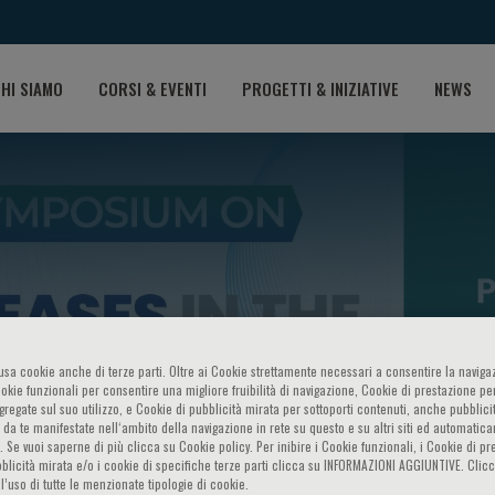
HI SIAMO
CORSI & EVENTI
PROGETTI & INIZIATIVE
NEWS
SES IN THE MEDITERRANEA
o usa cookie anche di terze parti. Oltre ai Cookie strettamente necessari a consentire la navigaz
ookie funzionali per consentire una migliore fruibilità di navigazione, Cookie di prestazione per
IVE
ggregate sul suo utilizzo, e Cookie di pubblicità mirata per sottoporti contenuti, anche pubblicit
 da te manifestate nell‘ambito della navigazione in rete su questo e su altri siti ed automatic
). Se vuoi saperne di più clicca su Cookie policy. Per inibire i Cookie funzionali, i Cookie di pr
blicità mirata e/o i cookie di specifiche terze parti clicca su INFORMAZIONI AGGIUNTIVE. Cl
l’uso di tutte le menzionate tipologie di cookie.