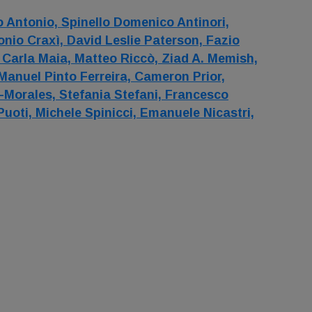
o Antonio,
Spinello Domenico Antinori,
nio Craxì,
David Leslie Paterson,
Fazio
,
Carla Maia,
Matteo Riccò,
Ziad A. Memish,
Manuel Pinto Ferreira,
Cameron Prior,
z-Morales,
Stefania Stefani,
Francesco
Puoti,
Michele Spinicci,
Emanuele Nicastri,