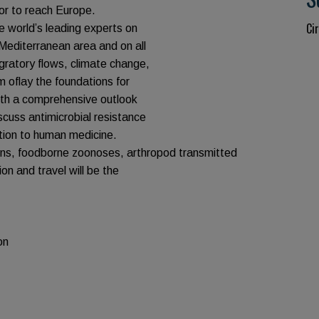
or to reach Europe.
Cir
e world’s leading experts on
 Mediterranean area and on all
gratory flows, climate change,
 oflay the foundations for
With a comprehensive outlook
scuss antimicrobial resistance
ition to human medicine.
ctions, foodborne zoonoses, arthropod transmitted
n and travel will be the
on