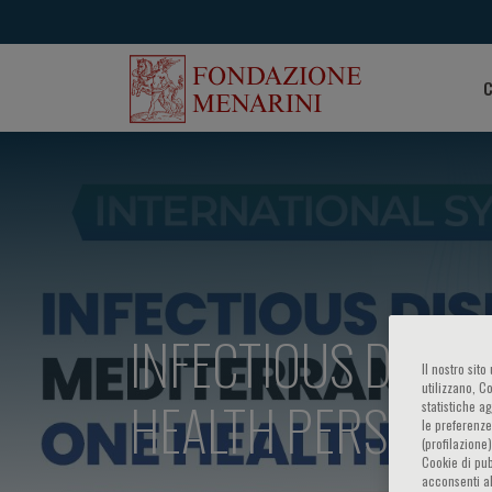
C
INFECTIOUS DISEA
Il nostro sit
utilizzano, C
HEALTH PERSPECT
statistiche a
le preferenze
(profilazione
Cookie di pub
acconsenti al