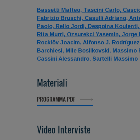
Bassetti Matteo,
Tascini Carlo,
Casci
Fabrizio Bruschi,
Casulli Adriano,
Anto
Paolo,
Rello Jordi,
Despoina Koulenti
Rita Murri,
Ozsurekci Yasemin,
Jorge 
Rocklöv Joacim,
Alfonso J. Rodrígue
Barchiesi,
Mile Bosilkovski,
Massimo 
Cassini Alessandro,
Sartelli Massimo
Materiali
PROGRAMMA PDF
Video Interviste