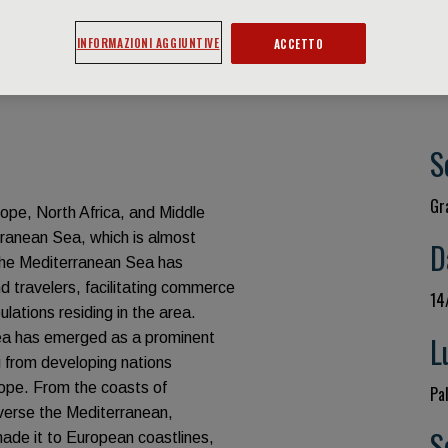
INFORMAZIONI AGGIUNTIVE
ACCETTO
O
S
Gr
rope, North Africa, and Middle
rranean Sea, which is almost
D
 the Mediterranean Sea has
d travelers, facilitating commerce
14
lations residing in the area.
ea has emerged as a prominent
L
ng from developing nations
rope. From the coasts of
Pal
averse the Mediterranean,
S
 made it to European coastlines,