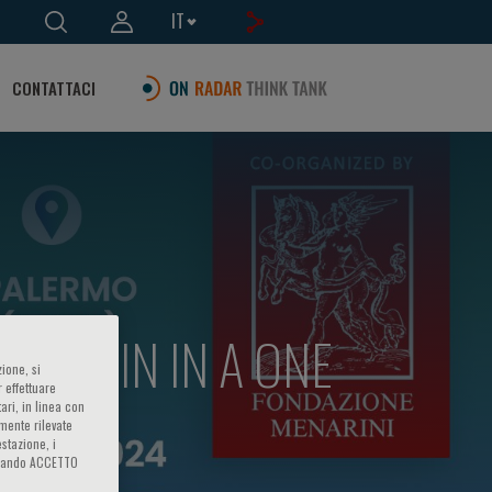
IT
CONTATTACI
N BASIN IN A ONE
ione, si
 effettuare
ari, in linea con
amente rilevate
estazione, i
iccando ACCETTO