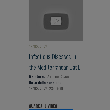
13/03/2024
Infectious Diseases in
the Mediterranean Basin
in a One Health
Relatore:
Antonio Cascio
Data della sessione:
Perspective -
13/03/2024 23:00:00
Presentation by Antonio
GUARDA IL VIDEO
Cascio