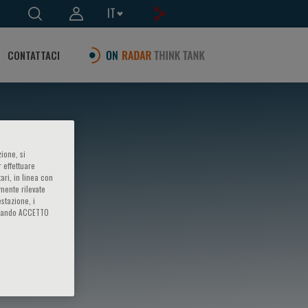
IT
CONTATTACI
ione, si
 effettuare
ari, in linea con
amente rilevate
estazione, i
iccando ACCETTO