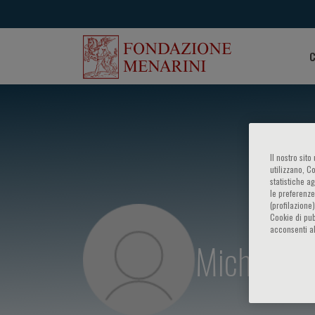
C
Il nostro sit
utilizzano, C
statistiche a
le preferenze
(profilazione
Cookie di pub
acconsenti al
Michele Sp