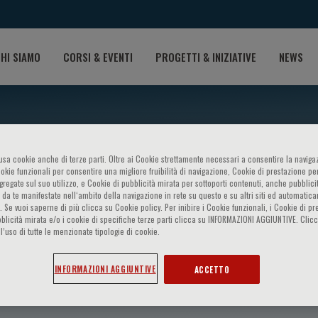
HI SIAMO
CORSI & EVENTI
PROGETTI & INIZIATIVE
NEWS
o usa cookie anche di terze parti. Oltre ai Cookie strettamente necessari a consentire la navigaz
ookie funzionali per consentire una migliore fruibilità di navigazione, Cookie di prestazione per
ggregate sul suo utilizzo, e Cookie di pubblicità mirata per sottoporti contenuti, anche pubblicit
 da te manifestate nell‘ambito della navigazione in rete su questo e su altri siti ed automatic
). Se vuoi saperne di più clicca su Cookie policy. Per inibire i Cookie funzionali, i Cookie di pr
blicità mirata e/o i cookie di specifiche terze parti clicca su INFORMAZIONI AGGIUNTIVE. Cl
l’uso di tutte le menzionate tipologie di cookie.
inicci
INFORMAZIONI AGGIUNTIVE
ACCETTO