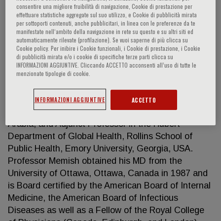
consentire una migliore fruibilità di navigazione, Cookie di prestazione per
effettuare statistiche aggregate sul suo utilizzo, e Cookie di pubblicità mirata
per sottoporti contenuti, anche pubblicitari, in linea con le preferenze da te
manifestate nell‘ambito della navigazione in rete su questo e su altri siti ed
Ziad A. Memish
automaticamente rilevate (profilazione). Se vuoi saperne di più clicca su
Cookie policy. Per inibire i Cookie funzionali, i Cookie di prestazione, i Cookie
di pubblicità mirata e/o i cookie di specifiche terze parti clicca su
Ziad Memish is currently a senior consultant in
INFORMAZIONI AGGIUNTIVE. Cliccando ACCETTO acconsenti all’uso di tutte le
menzionate tipologie di cookie.
infectious diseases and Director of research &
Innovation Center at King Saud Medical City,
Ministry of Health. Professor at the College of
INFORMAZIONI AGGIUNTIVE
ACCETTO
Medicine in Alfaisal University, Riyadh, Saudi
Arabia; and Adjunct Professor in the Hubert
Department of Global Health, Rollins School of
Public Health, Emory University, Georgia, USA.
Professor Memish obtained his MD from the
University of Ottawa, Ottawa, Canada in 1987 and
is Board certified by the American Board of Internal
Medicine, the American Board of Infectious
Diseases as well as a Fellow of the Royal College