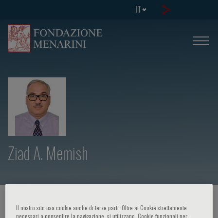
IT
Ziad A. Memish
HOME PAGE
/
CORSI ED EVENTI
/
RELATORE
Il nostro sito usa cookie anche di terze parti. Oltre ai Cookie strettamente
necessari a consentire la navigazione, si utilizzano, Cookie funzionali per