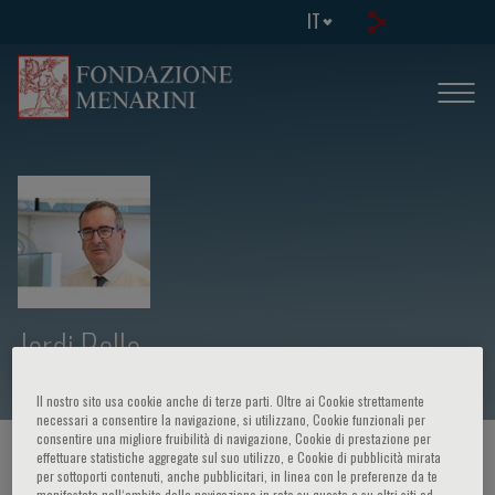
IT
Jordi Rello
Il nostro sito usa cookie anche di terze parti. Oltre ai Cookie strettamente
necessari a consentire la navigazione, si utilizzano, Cookie funzionali per
consentire una migliore fruibilità di navigazione, Cookie di prestazione per
HOME PAGE
/
CORSI ED EVENTI
/
RELATORE
effettuare statistiche aggregate sul suo utilizzo, e Cookie di pubblicità mirata
per sottoporti contenuti, anche pubblicitari, in linea con le preferenze da te
manifestate nell‘ambito della navigazione in rete su questo e su altri siti ed