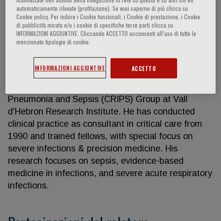
automaticamente rilevate (profilazione). Se vuoi saperne di più clicca su
Cookie policy. Per inibire i Cookie funzionali, i Cookie di prestazione, i Cookie
di pubblicità mirata e/o i cookie di specifiche terze parti clicca su
INFORMAZIONI AGGIUNTIVE. Cliccando ACCETTO acconsenti all’uso di tutte le
Jordi Rello
menzionate tipologie di cookie.
Jordi Rello is Chair Professor of Medicine at the
INFORMAZIONI AGGIUNTIVE
ACCETTO
Universitat Internacional de Catalunya, Barcelona
and Head of the Clinical Research/Innovation in
Pneumonia and Sepsis (CRIPS) Group at Vall
d'Hebron Research Institute. He has conducted
clinical practice as consultant in critical care from
1990 and trained fellows, with special focus on
severe infections & precision medicine. His
research focuses on sepsis, evidence-based
medicine in infections, and severe acute respiratory
infections.