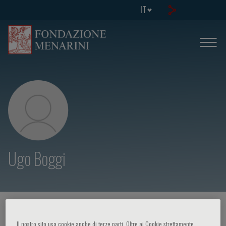
IT
Ugo Boggi
HOME PAGE
/
CORSI ED EVENTI
/
RELATORE
Il nostro sito usa cookie anche di terze parti. Oltre ai Cookie strettamente