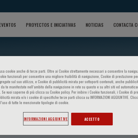
EVENTOS
PROYECTOS E INICIATIVAS
NOTICIAS
CONTACTA C
o usa cookie anche di terze parti. Oltre ai Cookie strettamente necessari a consentire la navigaz
ookie funzionali per consentire una migliore fruibilità di navigazione, Cookie di prestazione per
ggregate sul suo utilizzo, e Cookie di pubblicità mirata per sottoporti contenuti, anche pubblicit
 da te manifestate nell‘ambito della navigazione in rete su questo e su altri siti ed automatic
). Se vuoi saperne di più clicca su Cookie policy. Per inibire i Cookie funzionali, i Cookie di pr
blicità mirata e/o i cookie di specifiche terze parti clicca su INFORMAZIONI AGGIUNTIVE. Cl
l’uso di tutte le menzionate tipologie di cookie.
i
INFORMAZIONI AGGIUNTIVE
ACCETTO