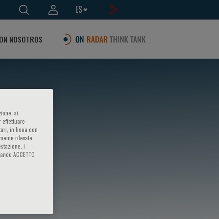
ES
ON NOSOTROS
ione, si
 effettuare
ari, in linea con
amente rilevate
estazione, i
iccando ACCETTO