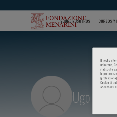
SOBRE NOSOTROS
CURSOS Y 
Il nostro sit
utilizzano, C
statistiche a
le preferenze
(profilazione
Cookie di pub
acconsenti al
Ugo Bogg