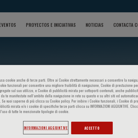
EVENTOS
PROYECTOS E INICIATIVAS
NOTICIAS
CONTACTA C
o usa cookie anche di terze parti. Oltre ai Cookie strettamente necessari a consentire la navigaz
ookie funzionali per consentire una migliore fruibilità di navigazione, Cookie di prestazione per
ggregate sul suo utilizzo, e Cookie di pubblicità mirata per sottoporti contenuti, anche pubblicit
 da te manifestate nell‘ambito della navigazione in rete su questo e su altri siti ed automatic
). Se vuoi saperne di più clicca su Cookie policy. Per inibire i Cookie funzionali, i Cookie di pr
 Meets The Experts
blicità mirata e/o i cookie di specifiche terze parti clicca su INFORMAZIONI AGGIUNTIVE. Cl
l’uso di tutte le menzionate tipologie di cookie.
INFORMAZIONI AGGIUNTIVE
ACCETTO