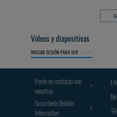
C
Vídeos y diapositivas
INICIAR SESIÓN PARA VER
Ponte en contacto con
Et
nosotros
Ne
Suscribete Boletin
Té
Informativo