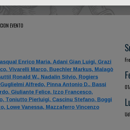
CION EVENTO
S
Fr
asqual Enrico Maria,
Adani Gian Luigi,
Grazi
rco,
Vivarelli Marco,
Buechler Markus,
Malagò
F
uttil Ronald W.,
Nadalin Silvio,
Rogiers
,
Guglielmi Alfredo,
Pinna Antonio D.,
Bassi
01
rdo,
Giuliante Felice,
Izzo Francesco,
L
o,
Toniutto Pierluigi,
Cascinu Stefano,
Boggi
to,
Lowe Vanessa,
Mazzaferro Vincenzo
Udi