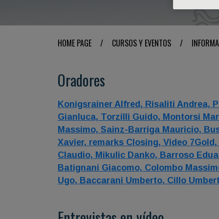
HOME PAGE
/
CURSOS Y EVENTOS
/
INFORMA
Oradores
Konigsrainer Alfred,
Risaliti Andrea,
P
Gianluca,
Torzilli Guido,
Montorsi Ma
Massimo,
Sainz-Barriga Mauricio,
Bus
Xavier,
remarks Closing,
Video 7Gold
Claudio,
Mikulic Danko,
Barroso Edua
Batignani Giacomo,
Colombo Massim
Ugo,
Baccarani Umberto,
Cillo Umber
Entrevistas en vídeo