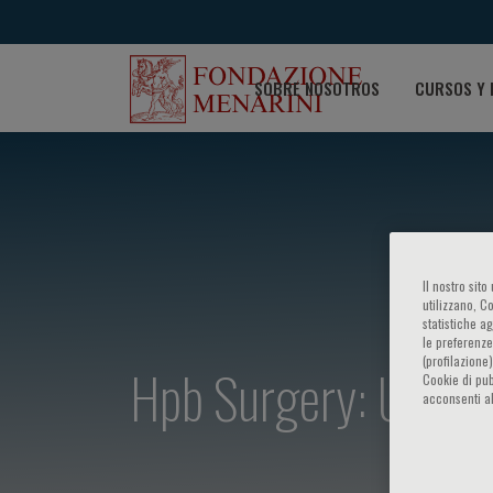
SOBRE NOSOTROS
CURSOS Y 
Il nostro sit
utilizzano, C
statistiche a
le preferenze
(profilazione
Hpb Surgery: Udine
Cookie di pub
acconsenti al