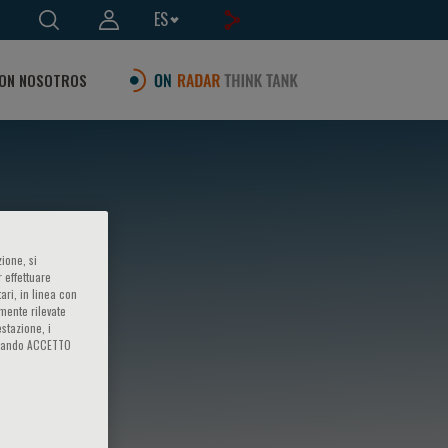
ES
ON NOSOTROS
ione, si
 effettuare
ari, in linea con
amente rilevate
estazione, i
iccando ACCETTO