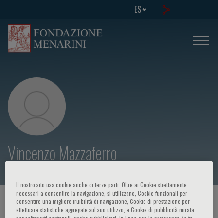
ES
Vincenzo Mazzaferro
Il nostro sito usa cookie anche di terze parti. Oltre ai Cookie strettamente
necessari a consentire la navigazione, si utilizzano, Cookie funzionali per
HOME PAGE
/
CURSOS Y EVENTOS
/
ORADOR
consentire una migliore fruibilità di navigazione, Cookie di prestazione per
effettuare statistiche aggregate sul suo utilizzo, e Cookie di pubblicità mirata
per sottoporti contenuti, anche pubblicitari, in linea con le preferenze da te