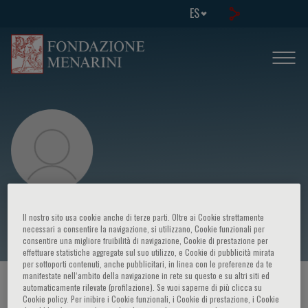
ES
Pierluigi Toniutto
Il nostro sito usa cookie anche di terze parti. Oltre ai Cookie strettamente
necessari a consentire la navigazione, si utilizzano, Cookie funzionali per
consentire una migliore fruibilità di navigazione, Cookie di prestazione per
effettuare statistiche aggregate sul suo utilizzo, e Cookie di pubblicità mirata
per sottoporti contenuti, anche pubblicitari, in linea con le preferenze da te
manifestate nell‘ambito della navigazione in rete su questo e su altri siti ed
HOME PAGE
/
CURSOS Y EVENTOS
/
ORADOR
automaticamente rilevate (profilazione). Se vuoi saperne di più clicca su
Cookie policy. Per inibire i Cookie funzionali, i Cookie di prestazione, i Cookie