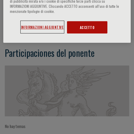
di pubblicità mirata e/o i cookie di specifiche terze parti clicca su
INFORMAZIONI AGGIUNTIVE. Cliccando ACCETTO acconsenti all’uso di tutte le
menzionate tipologie di cookie.
Pierluigi Toniutto
INFORMAZIONI AGGIUNTIVE
ACCETTO
Participaciones del ponente
No hay temas