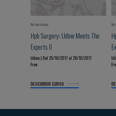
No hay temas
No 
Hpb Surgery: Udine Meets The
H
Experts II
E
Udine | Del 25/10/2017 al 28/10/2017
Ud
Free
Fr
DESCUBRIR CURSO
DE