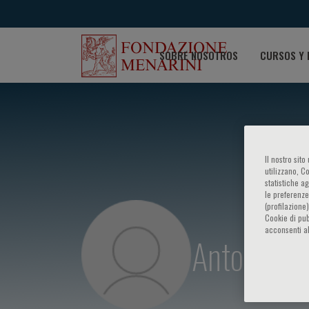
SOBRE NOSOTROS
CURSOS Y 
Il nostro sit
utilizzano, C
statistiche a
le preferenze
(profilazione
Cookie di pub
acconsenti al
Antonio D.