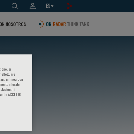
ES
ON NOSOTROS
ione, si
 effettuare
ari, in linea con
amente rilevate
estazione, i
iccando ACCETTO