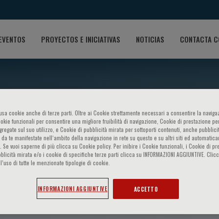
EVENTOS
PROYECTOS E INICIATIVAS
NOTICIAS
CONTACTA C
o usa cookie anche di terze parti. Oltre ai Cookie strettamente necessari a consentire la navigaz
ookie funzionali per consentire una migliore fruibilità di navigazione, Cookie di prestazione per
ggregate sul suo utilizzo, e Cookie di pubblicità mirata per sottoporti contenuti, anche pubblicit
 da te manifestate nell‘ambito della navigazione in rete su questo e su altri siti ed automatic
). Se vuoi saperne di più clicca su Cookie policy. Per inibire i Cookie funzionali, i Cookie di pr
blicità mirata e/o i cookie di specifiche terze parti clicca su INFORMAZIONI AGGIUNTIVE. Cl
l’uso di tutte le menzionate tipologie di cookie.
 Pinna
INFORMAZIONI AGGIUNTIVE
ACCETTO