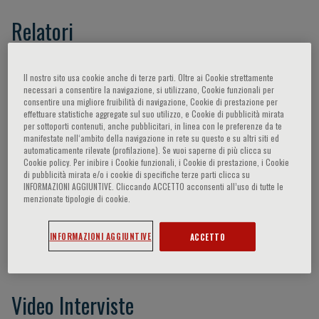
Relatori
Scarpa Aldo,
Boggi Ugo,
- -,
Boschiero Luigino,
Il nostro sito usa cookie anche di terze parti. Oltre ai Cookie strettamente
Brunelli Matteo,
Capitanio Arrigo,
Cornish
necessari a consentire la navigazione, si utilizzano, Cookie funzionali per
consentire una migliore fruibilità di navigazione, Cookie di prestazione per
Toby,
Crawford James,
Dei Tos Angelo Paolo,
effettuare statistiche aggregate sul suo utilizzo, e Cookie di pubblicità mirata
Della Mea Vincenzo,
Demetris Antony J.,
per sottoporti contenuti, anche pubblicitari, in linea con le preferenze da te
manifestate nell‘ambito della navigazione in rete su questo e su altri siti ed
D’Errico Antonia,
Faggian Giuseppe,
Feltrin
automaticamente rilevate (profilazione). Se vuoi saperne di più clicca su
Giuseppe,
Fraggetta Filippo,
Garcia Rojo
Cookie policy. Per inibire i Cookie funzionali, i Cookie di prestazione, i Cookie
di pubblicità mirata e/o i cookie di specifiche terze parti clicca su
Marcial,
Kaplan Keith,
Liotta Rosa,
Mescoli
INFORMAZIONI AGGIUNTIVE. Cliccando ACCETTO acconsenti all’uso di tutte le
Claudia,
Minervini Marta,
Nanni Costa
menzionate tipologie di cookie.
Alessandro,
Neil Desley,
Pagani Valter,
Pantanowitz Liron,
Parwani Anil,
Saccavini
INFORMAZIONI AGGIUNTIVE
ACCETTO
Claudio,
Segev Dorry,
Truini Mauro
Video Interviste