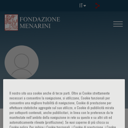
IT
Moises Charaja
Il nostro sito usa cookie anche di terze parti. Oltre ai Cookie strettamente
necessari a consentire la navigazione, si utilizzano, Cookie funzionali per
consentire una migliore fruibilità di navigazione, Cookie di prestazione per
effettuare statistiche aggregate sul suo utilizzo, e Cookie di pubblicità mirata
per sottoporti contenuti, anche pubblicitari, in linea con le preferenze da te
manifestate nell‘ambito della navigazione in rete su questo e su altri siti ed
HOME PAGE
/
CORSI ED EVENTI
/
RELATORE
automaticamente rilevate (profilazione). Se vuoi saperne di più clicca su
Cookie policy. Per inibire i Cookie funzionali, i Cookie di prestazione, i Cookie