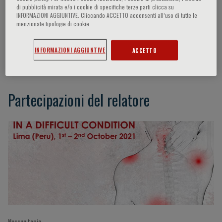
di pubblicità mirata e/o i cookie di specifiche terze parti clicca su
INFORMAZIONI AGGIUNTIVE. Cliccando ACCETTO acconsenti all’uso di tutte le
menzionate tipologie di cookie.
Moises Charaja
INFORMAZIONI AGGIUNTIVE
ACCETTO
Lima, Peru
Partecipazioni del relatore
Nessun topic