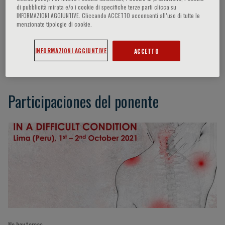
di pubblicità mirata e/o i cookie di specifiche terze parti clicca su
INFORMAZIONI AGGIUNTIVE. Cliccando ACCETTO acconsenti all’uso di tutte le
menzionate tipologie di cookie.
Moises Charaja
INFORMAZIONI AGGIUNTIVE
ACCETTO
Lima, Peru
Participaciones del ponente
No hay temas