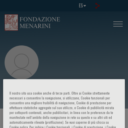
ES
Moises Charaja
Il nostro sito usa cookie anche di terze parti. Oltre ai Cookie strettamente
necessari a consentire la navigazione, si utilizzano, Cookie funzionali per
consentire una migliore fruibilità di navigazione, Cookie di prestazione per
effettuare statistiche aggregate sul suo utilizzo, e Cookie di pubblicità mirata
per sottoporti contenuti, anche pubblicitari, in linea con le preferenze da te
manifestate nell‘ambito della navigazione in rete su questo e su altri siti ed
HOME PAGE
/
CURSOS Y EVENTOS
/
ORADOR
automaticamente rilevate (profilazione). Se vuoi saperne di più clicca su
Cookie policy. Per inibire i Cookie funzionali, i Cookie di prestazione, i Cookie