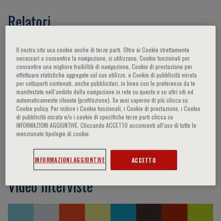
Relatori
Casini Alessandro,
- -,
Fanos Vassilios,
Frusca
Il nostro sito usa cookie anche di terze parti. Oltre ai Cookie strettamente
necessari a consentire la navigazione, si utilizzano, Cookie funzionali per
Tiziana,
Grobman William,
Berghella Vincenzo,
consentire una migliore fruibilità di navigazione, Cookie di prestazione per
Prefumo Federico,
Conde-Agudelo Agustin,
effettuare statistiche aggregate sul suo utilizzo, e Cookie di pubblicità mirata
per sottoporti contenuti, anche pubblicitari, in linea con le preferenze da te
O’Brien John,
Duvekot Johannes J.,
Locatelli
manifestate nell‘ambito della navigazione in rete su questo e su altri siti ed
Anna,
Kagan Karl Oliver,
Thornton Jim,
Bennett
automaticamente rilevate (profilazione). Se vuoi saperne di più clicca su
Cookie policy. Per inibire i Cookie funzionali, i Cookie di prestazione, i Cookie
Phillip R.,
Visser Gerard H.A.,
Vergani Patrizia,
di pubblicità mirata e/o i cookie di specifiche terze parti clicca su
Ghi Tullio,
Ferrazzi Enrico,
Di Tommaso
INFORMAZIONI AGGIUNTIVE. Cliccando ACCETTO acconsenti all’uso di tutte le
menzionate tipologie di cookie.
Mariarosaria,
Facchinetti Fabio,
Marlow Neil,
Wagner Philipp
INFORMAZIONI AGGIUNTIVE
ACCETTO
Video Interviste