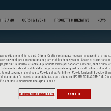
HI SIAMO
CORSI & EVENTI
PROGETTI & INIZIATIVE
NEWS
o usa cookie anche di terze parti. Oltre ai Cookie strettamente necessari a consentire la navigaz
ookie funzionali per consentire una migliore fruibilità di navigazione, Cookie di prestazione per
ggregate sul suo utilizzo, e Cookie di pubblicità mirata per sottoporti contenuti, anche pubblicit
 da te manifestate nell‘ambito della navigazione in rete su questo e su altri siti ed automatic
). Se vuoi saperne di più clicca su Cookie policy. Per inibire i Cookie funzionali, i Cookie di pr
blicità mirata e/o i cookie di specifiche terze parti clicca su INFORMAZIONI AGGIUNTIVE. Cl
l’uso di tutte le menzionate tipologie di cookie.
r Kagan
INFORMAZIONI AGGIUNTIVE
ACCETTO