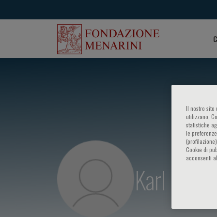
C
Il nostro sit
utilizzano, C
statistiche a
le preferenze
(profilazione
Cookie di pub
acconsenti al
Karl Olive