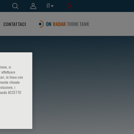
IT
CONTATTACI
ione, si
 effettuare
ari, in linea con
amente rilevate
estazione, i
iccando ACCETTO