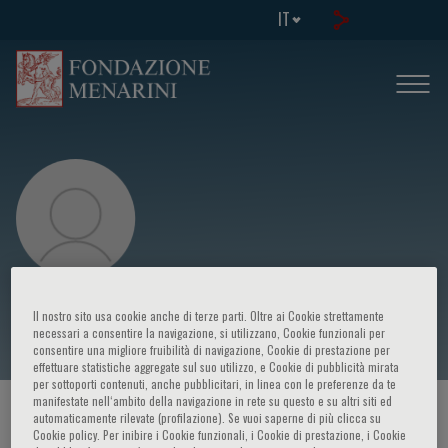
IT
Neil Marlow
Il nostro sito usa cookie anche di terze parti. Oltre ai Cookie strettamente
necessari a consentire la navigazione, si utilizzano, Cookie funzionali per
consentire una migliore fruibilità di navigazione, Cookie di prestazione per
effettuare statistiche aggregate sul suo utilizzo, e Cookie di pubblicità mirata
per sottoporti contenuti, anche pubblicitari, in linea con le preferenze da te
manifestate nell‘ambito della navigazione in rete su questo e su altri siti ed
HOME PAGE
/
CORSI ED EVENTI
/
RELATORE
automaticamente rilevate (profilazione). Se vuoi saperne di più clicca su
Cookie policy. Per inibire i Cookie funzionali, i Cookie di prestazione, i Cookie