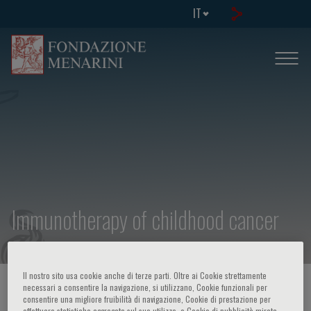
IT
Immunotherapy of childhood cancer
Il nostro sito usa cookie anche di terze parti. Oltre ai Cookie strettamente
HOME PAGE
/
CORSI ED EVENTI
/
INFO EVENTO
necessari a consentire la navigazione, si utilizzano, Cookie funzionali per
consentire una migliore fruibilità di navigazione, Cookie di prestazione per
effettuare statistiche aggregate sul suo utilizzo, e Cookie di pubblicità mirata