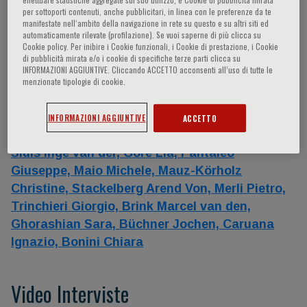
per sottoporti contenuti, anche pubblicitari, in linea con le preferenze da te
Relatori
manifestate nell‘ambito della navigazione in rete su questo e su altri siti ed
automaticamente rilevate (profilazione). Se vuoi saperne di più clicca su
Cookie policy. Per inibire i Cookie funzionali, i Cookie di prestazione, i Cookie
di pubblicità mirata e/o i cookie di specifiche terze parti clicca su
Quintarelli Concetta,
Moretta Lorenzo,
Casini
INFORMAZIONI AGGIUNTIVE. Cliccando ACCETTO acconsenti all’uso di tutte le
Alessandro,
- -,
Bondanza Attilio,
Locatelli
menzionate tipologie di cookie.
Franco,
Moretta Alessandro,
Lanzavecchia
Antonio,
Falkenburg Fred,
Rettinger Eva,
INFORMAZIONI AGGIUNTIVE
ACCETTO
Gattinoni Luca,
Lang Peter,
Martinelli Giovanni,
Sluis Inge van der,
Gore Lia,
Pantaleo
Giuseppe,
Maio Michele,
Mauz-Körholz
Christine,
Stackelberg Arend Von,
Merli Pietro,
Trinchieri Giorgio,
Brink Marcel van den,
Ghorashian Sara,
Büchner Jochen,
Caruana
Ignazio,
Bonini Chiara
Video Interviste