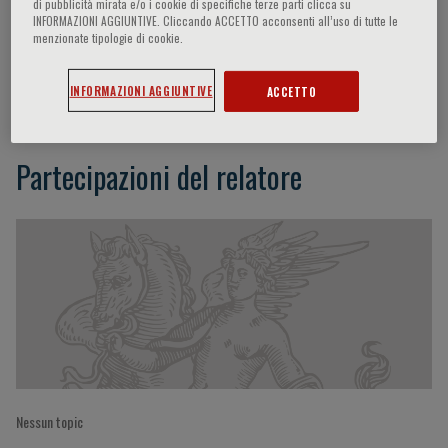
di pubblicità mirata e/o i cookie di specifiche terze parti clicca su
INFORMAZIONI AGGIUNTIVE. Cliccando ACCETTO acconsenti all’uso di tutte le
menzionate tipologie di cookie.
Luca Gattinoni
INFORMAZIONI AGGIUNTIVE
ACCETTO
Partecipazioni del relatore
Nessun topic