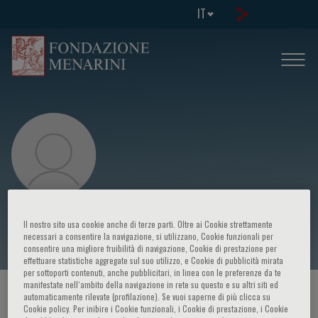
IT
Luca Gattinoni
Il nostro sito usa cookie anche di terze parti. Oltre ai Cookie strettamente
necessari a consentire la navigazione, si utilizzano, Cookie funzionali per
consentire una migliore fruibilità di navigazione, Cookie di prestazione per
effettuare statistiche aggregate sul suo utilizzo, e Cookie di pubblicità mirata
per sottoporti contenuti, anche pubblicitari, in linea con le preferenze da te
manifestate nell‘ambito della navigazione in rete su questo e su altri siti ed
HOME PAGE
/
CORSI ED EVENTI
/
RELATORE
automaticamente rilevate (profilazione). Se vuoi saperne di più clicca su
Cookie policy. Per inibire i Cookie funzionali, i Cookie di prestazione, i Cookie