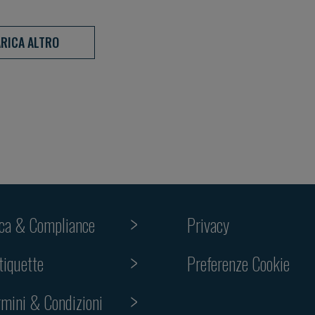
 paradigm:
disease 4I – paradigm:
RICA ALTRO
terpret,
Introduce, Interpret,
plement
Interact, Implement
ica & Compliance
Privacy
tiquette
Preferenze Cookie
rmini & Condizioni