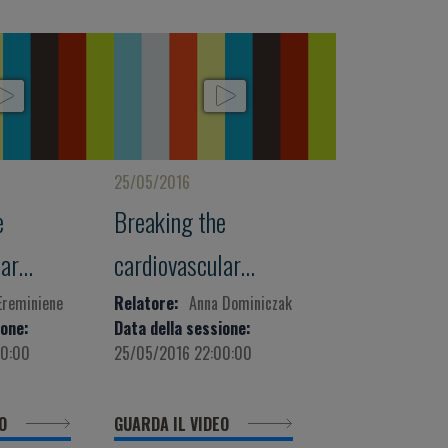
25/05/2016
e
Breaking the
lar
cardiovascular
hrough
continuum through
Ereminiene
Relatore:
Anna Dominiczak
ione:
Data della sessione:
ng,
understanding,
00:00
25/05/2016 22:00:00
 treatment
recognition, treatment
EO
GUARDA IL VIDEO
on of the
and prevention of the