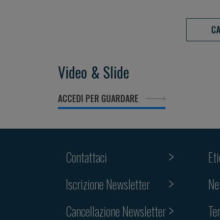
disease 4I – paradigm:
disease 4I –
CA
Introduce, Interpret,
Introduce, In
Interact, Implement
Interact, Im
Video & Slide
ACCEDI PER GUARDARE
Contattaci
Et
Iscrizione Newsletter
Ne
Cancellazione Newsletter
Te