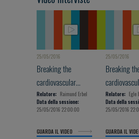
25/05/2016
25/05/2016
Breaking the
Breaking th
cardiovascular
cardiovascu
continuum through
continuum t
Relatore:
Raimund Erbel
Relatore:
Egle 
Data della sessione:
Data della sess
understanding,
understandi
25/05/2016 22:00:00
25/05/2016 22:
recognition, treatment
recognition,
GUARDA IL VIDEO
GUARDA IL VID
and prevention of the
and preventi