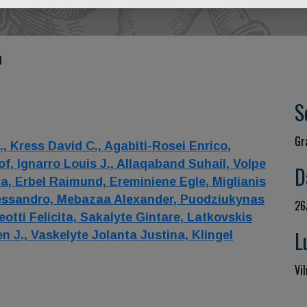
O
S
Gr
.,
Kress David C.,
Agabiti-Rosei Enrico,
of,
Ignarro Louis J.,
Allaqaband Suhail,
Volpe
D
da,
Erbel Raimund,
Ereminiene Egle,
Miglianis
essandro,
Mebazaa Alexander,
Puodziukynas
26
otti Felicita,
Sakalyte Gintare,
Latkovskis
L
n J.,
Vaskelyte Jolanta Justina,
Klingel
Vil