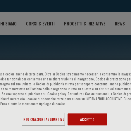
HI SIAMO
CORSI & EVENTI
PROGETTI & INIZIATIVE
NEWS
o usa cookie anche di terze parti. Oltre ai Cookie strettamente necessari a consentire la navigaz
ookie funzionali per consentire una migliore fruibilità di navigazione, Cookie di prestazione per
vascular continuum through 
ggregate sul suo utilizzo, e Cookie di pubblicità mirata per sottoporti contenuti, anche pubblicit
 da te manifestate nell‘ambito della navigazione in rete su questo e su altri siti ed automatic
). Se vuoi saperne di più clicca su Cookie policy. Per inibire i Cookie funzionali, i Cookie di pr
nt and prevention of the dis
blicità mirata e/o i cookie di specifiche terze parti clicca su INFORMAZIONI AGGIUNTIVE. Cl
l’uso di tutte le menzionate tipologie di cookie.
, Interact, Implement
INFORMAZIONI AGGIUNTIVE
ACCETTO