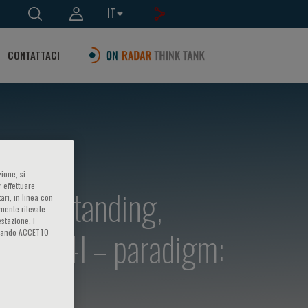
IT
CONTATTACI
ione, si
 effettuare
understanding,
ari, in linea con
amente rilevate
estazione, i
ease - 4I – paradigm:
iccando ACCETTO