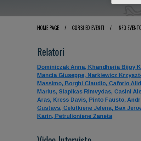
HOME PAGE
/
CORSI ED EVENTI
/
INFO EVENT
Relatori
Dominiczak Anna,
Khandheria Bijoy K
Mancia Giuseppe,
Narkiewicz Krzyszt
Massimo,
Borghi Claudio,
Caforio Ali
Marius,
Slapikas Rimvydas,
Casini Al
Aras,
Kress Davis,
Pinto Fausto,
Andre
Gustavs,
Celutkiene Jelena,
Bax Jeroe
Karin,
Petrulioniene Zaneta
Video Interviste