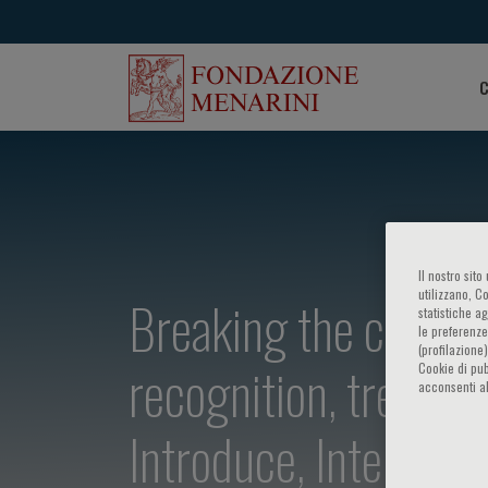
C
Il nostro sit
utilizzano, C
Breaking the cardio
statistiche a
le preferenze
(profilazione
recognition, treatme
Cookie di pub
acconsenti al
Introduce, Interpret