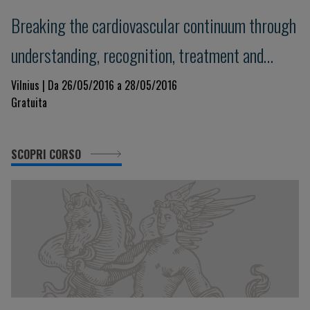
Breaking the cardiovascular continuum through
understanding, recognition, treatment and
prevention of the disease - 4I – paradigm:
Vilnius | Da 26/05/2016 a 28/05/2016
Gratuita
Introduce, Interpret, Interact, Implement
SCOPRI CORSO