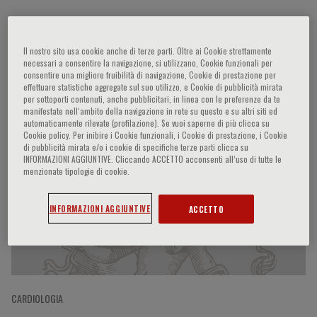
Anna Dominiczak
Il nostro sito usa cookie anche di terze parti. Oltre ai Cookie strettamente
necessari a consentire la navigazione, si utilizzano, Cookie funzionali per
consentire una migliore fruibilità di navigazione, Cookie di prestazione per
effettuare statistiche aggregate sul suo utilizzo, e Cookie di pubblicità mirata
per sottoporti contenuti, anche pubblicitari, in linea con le preferenze da te
manifestate nell‘ambito della navigazione in rete su questo e su altri siti ed
Partecipazioni del relatore
automaticamente rilevate (profilazione). Se vuoi saperne di più clicca su
Cookie policy. Per inibire i Cookie funzionali, i Cookie di prestazione, i Cookie
di pubblicità mirata e/o i cookie di specifiche terze parti clicca su
INFORMAZIONI AGGIUNTIVE. Cliccando ACCETTO acconsenti all’uso di tutte le
menzionate tipologie di cookie.
INFORMAZIONI AGGIUNTIVE
ACCETTO
CARDIOLOGIA