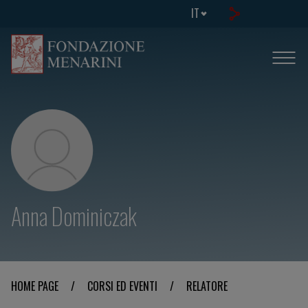
IT
Anna Dominiczak
HOME PAGE
/
CORSI ED EVENTI
/
RELATORE