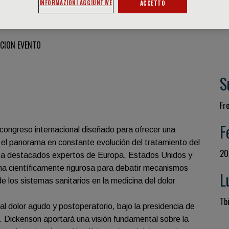
INFORMAZIONI AGGIUNTIVE
ACCETTO
CION EVENTO
S
Fr
F
ongreso internacional diseñado para ofrecer una
re el panorama en constante evolución del tratamiento del
20
nir a destacados expertos de Europa, Estados Unidos y
rma científicamente rigurosa para debatir mecanismos
L
de los sistemas sanitarios en la medicina del dolor
Tbi
l dolor agudo y postoperatorio, bajo la presidencia de
A. Dickenson aportará una visión fundamental sobre la