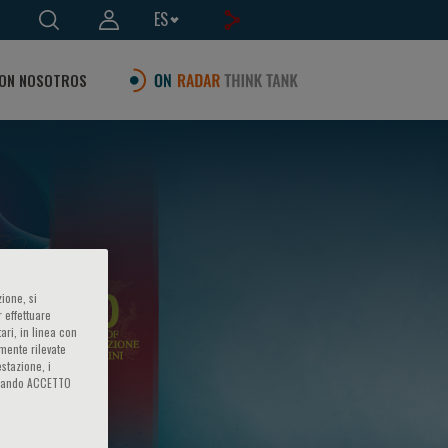
ES
ON NOSOTROS
ione, si
 effettuare
or
ari, in linea con
amente rilevate
estazione, i
iccando ACCETTO