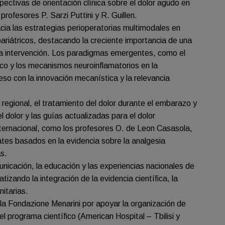
pectivas de orientación clínica sobre el dolor agudo en
rofesores P. Sarzi Puttini y R. Guillen.
cia las estrategias perioperatorias multimodales en
bariátricos, destacando la creciente importancia de una
ada intervención. Los paradigmas emergentes, como el
nico y los mecanismos neuroinflamatorios en la
eso con la innovación mecanística y la relevancia
regional, el tratamiento del dolor durante el embarazo y
l dolor y las guías actualizadas para el dolor
ternacional, como los profesores O. de Leon Casasola,
ates basados en la evidencia sobre la analgesia
s.
nicación, la educación y las experiencias nacionales de
tizando la integración de la evidencia científica, la
nitarias.
a Fondazione Menarini por apoyar la organización de
el programa científico (American Hospital – Tbilisi y