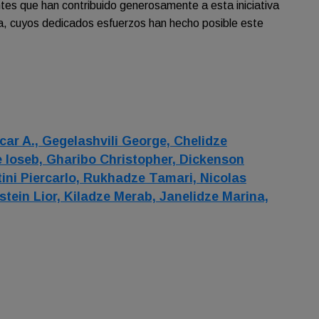
tes que han contribuido generosamente a esta iniciativa
va, cuyos dedicados esfuerzos han hecho posible este
car A.,
Gegelashvili George,
Chelidze
 Ioseb,
Gharibo Christopher,
Dickenson
ini Piercarlo,
Rukhadze Tamari,
Nicolas
tein Lior,
Kiladze Merab,
Janelidze Marina,