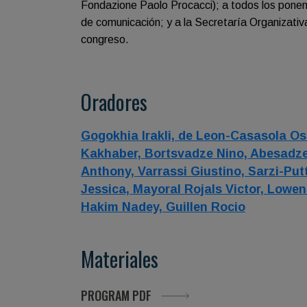
Fondazione Paolo Procacci); a todos los ponen
de comunicación; y a la Secretaría Organizati
congreso.
Oradores
Gogokhia Irakli,
de Leon-Casasola Os
Kakhaber,
Bortsvadze Nino,
Abesadze
Anthony,
Varrassi Giustino,
Sarzi-Putt
Jessica,
Mayoral Rojals Victor,
Lowens
Hakim Nadey,
Guillen Rocio
Materiales
PROGRAM PDF