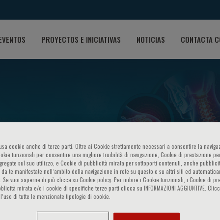
EVENTOS
PROYECTOS E INICIATIVAS
NOTICIAS
CONTACTA C
o usa cookie anche di terze parti. Oltre ai Cookie strettamente necessari a consentire la navigaz
ookie funzionali per consentire una migliore fruibilità di navigazione, Cookie di prestazione per
es en el tratamiento del dol
ggregate sul suo utilizzo, e Cookie di pubblicità mirata per sottoporti contenuti, anche pubblicit
 da te manifestate nell‘ambito della navigazione in rete su questo e su altri siti ed automatic
). Se vuoi saperne di più clicca su Cookie policy. Per inibire i Cookie funzionali, i Cookie di pr
blicità mirata e/o i cookie di specifiche terze parti clicca su INFORMAZIONI AGGIUNTIVE. Cl
l’uso di tutte le menzionate tipologie di cookie.