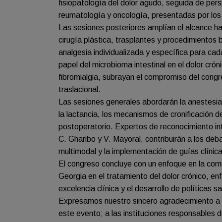
fisiopatología del dolor agudo, seguida de pers
reumatología y oncología, presentadas por los p
Las sesiones posteriores amplían el alcance ha
cirugía plástica, trasplantes y procedimientos 
analgesia individualizada y específica para c
papel del microbioma intestinal en el dolor cró
fibromialgia, subrayan el compromiso del congr
traslacional.
Las sesiones generales abordarán la anestesia 
la lactancia, los mecanismos de cronificación de
postoperatorio. Expertos de reconocimiento in
C. Gharibo y V. Mayoral, contribuirán a los deb
multimodal y la implementación de guías clínica
El congreso concluye con un enfoque en la comu
Georgia en el tratamiento del dolor crónico, enfa
excelencia clínica y el desarrollo de políticas sa
Expresamos nuestro sincero agradecimiento a l
este evento; a las instituciones responsables d