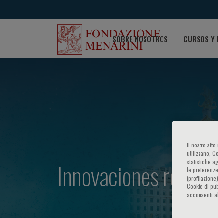
SOBRE NOSOTROS
CURSOS Y 
Il nostro sit
utilizzano, C
Innovaciones recient
statistiche a
le preferenze
(profilazione
Cookie di pub
acconsenti al