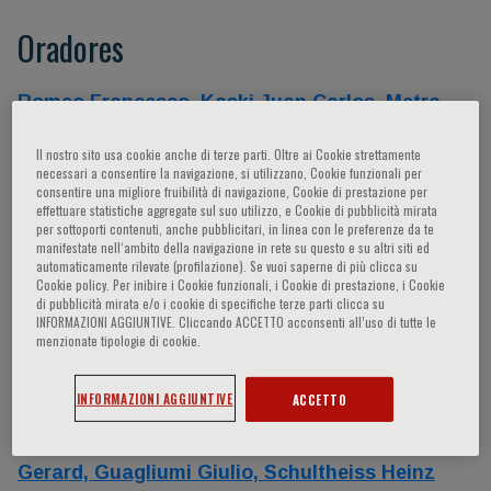
Oradores
Romeo Francesco,
Kaski Juan Carlos,
Metra
Marco,
Camici Paolo G.,
Maggioni Aldo Pietro,
Il nostro sito usa cookie anche di terze parti. Oltre ai Cookie strettamente
Bairey-Merz C. Noel,
Crea Filippo,
Olivotto
necessari a consentire la navigazione, si utilizzano, Cookie funzionali per
Iacopo,
Pfeffer Marc,
Marzilli Mario,
Cowie
consentire una migliore fruibilità di navigazione, Cookie di prestazione per
effettuare statistiche aggregate sul suo utilizzo, e Cookie di pubblicità mirata
Martin R.,
Volpe Massimo,
Elliott Perry M.,
per sottoporti contenuti, anche pubblicitari, in linea con le preferenze da te
Sechtem Udo,
Shimokawa Hiroaki,
Ridker Paul
manifestate nell‘ambito della navigazione in rete su questo e su altri siti ed
automaticamente rilevate (profilazione). Se vuoi saperne di più clicca su
M.,
Libby Peter,
Grasso Carmelo,
Maisano
Cookie policy. Per inibire i Cookie funzionali, i Cookie di prestazione, i Cookie
Francesco,
Sinagra Gianfranco,
Luis Zamorano
di pubblicità mirata e/o i cookie di specifiche terze parti clicca su
INFORMAZIONI AGGIUNTIVE. Cliccando ACCETTO acconsenti all’uso di tutte le
Jose,
Cook Nancy,
Gaemperli Oliver,
Lerman
menzionate tipologie di cookie.
Amir,
Chieffo Alaide,
Margonato Alberto,
Tamburino Corrado,
Basso Cristina,
Antoniucci
INFORMAZIONI AGGIUNTIVE
ACCETTO
David,
Cianflone Domenico,
Pagano Domenico,
Ammirati Enrico,
Bengel Frank M.,
Pasterkamp
Gerard,
Guagliumi Giulio,
Schultheiss Heinz