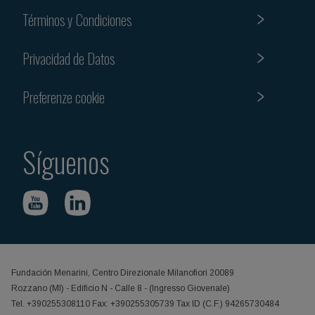
Términos y Condiciones
Privacidad de Datos
Preferenze cookie
Síguenos
Fundación Menarini, Centro Direzionale Milanofiori 20089
Rozzano (MI) - Edificio N - Calle 8 - (Ingresso Giovenale)
Tel. +390255308110 Fax: +390255305739 Tax ID (C.F.) 94265730484