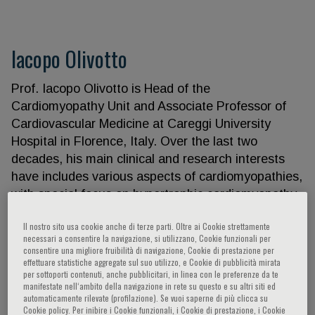
Iacopo Olivotto
Prof. Iacopo Olivotto is Head of the
Cardiomyopathy Unit and Associate Professor of
Cardiovascular Medicine at Careggi University
Hospital in Florence, Italy. Over the last two
decades, his main clinical and research interests
have includes various aspects of cardiomyopathies,
with special focus on hypertrophic cardiomyopathy
(HCM), ranging from clinical predictors of disease
Il nostro sito usa cookie anche di terze parti. Oltre ai Cookie strettamente
progression and outcome, arrhythmias, medical and
necessari a consentire la navigazione, si utilizzano, Cookie funzionali per
surgical management, advanced imaging and
consentire una migliore fruibilità di navigazione, Cookie di prestazione per
effettuare statistiche aggregate sul suo utilizzo, e Cookie di pubblicità mirata
genetic studies, developmental, translational
per sottoporti contenuti, anche pubblicitari, in linea con le preferenze da te
studies addressing cardiac myofilament contractility
manifestate nell‘ambito della navigazione in rete su questo e su altri siti ed
automaticamente rilevate (profilazione). Se vuoi saperne di più clicca su
and cellular electrophysiology. These lines of
Cookie policy. Per inibire i Cookie funzionali, i Cookie di prestazione, i Cookie