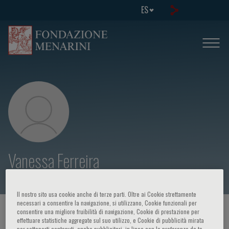
ES
Vanessa Ferreira
Il nostro sito usa cookie anche di terze parti. Oltre ai Cookie strettamente
necessari a consentire la navigazione, si utilizzano, Cookie funzionali per
HOME PAGE
/
CURSOS Y EVENTOS
/
ORADOR
consentire una migliore fruibilità di navigazione, Cookie di prestazione per
effettuare statistiche aggregate sul suo utilizzo, e Cookie di pubblicità mirata
per sottoporti contenuti, anche pubblicitari, in linea con le preferenze da te