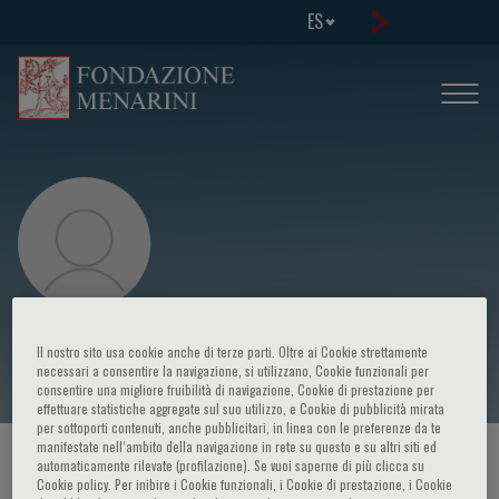
ES
Giulio Guagliumi
Il nostro sito usa cookie anche di terze parti. Oltre ai Cookie strettamente
necessari a consentire la navigazione, si utilizzano, Cookie funzionali per
consentire una migliore fruibilità di navigazione, Cookie di prestazione per
effettuare statistiche aggregate sul suo utilizzo, e Cookie di pubblicità mirata
per sottoporti contenuti, anche pubblicitari, in linea con le preferenze da te
manifestate nell‘ambito della navigazione in rete su questo e su altri siti ed
HOME PAGE
/
CURSOS Y EVENTOS
/
ORADOR
automaticamente rilevate (profilazione). Se vuoi saperne di più clicca su
Cookie policy. Per inibire i Cookie funzionali, i Cookie di prestazione, i Cookie