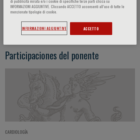
di pubblicità mirata e/o i cookie di specifiche terze parti clicca su
INFORMAZIONI AGGIUNTIVE. Cliccando ACCETTO acconsenti all’uso di tutte le
menzionate tipologie di cookie.
Giulio Guagliumi
INFORMAZIONI AGGIUNTIVE
ACCETTO
Participaciones del ponente
CARDIOLOGÍA