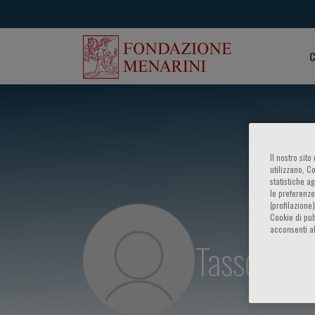
C
Il nostro sit
utilizzano, C
statistiche a
le preferenze
(profilazione
Cookie di pub
acconsenti al
Tassos Kar