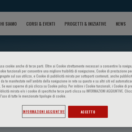
HI SIAMO
CORSI & EVENTI
PROGETTI & INIZIATIVE
NEWS
o usa cookie anche di terze parti. Oltre ai Cookie strettamente necessari a consentire la navigaz
ookie funzionali per consentire una migliore fruibilità di navigazione, Cookie di prestazione per
ggregate sul suo utilizzo, e Cookie di pubblicità mirata per sottoporti contenuti, anche pubblicit
 da te manifestate nell‘ambito della navigazione in rete su questo e su altri siti ed automatic
). Se vuoi saperne di più clicca su Cookie policy. Per inibire i Cookie funzionali, i Cookie di pr
blicità mirata e/o i cookie di specifiche terze parti clicca su INFORMAZIONI AGGIUNTIVE. Cl
l’uso di tutte le menzionate tipologie di cookie.
adimitris
INFORMAZIONI AGGIUNTIVE
ACCETTO