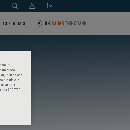
IT
CONTATTACI
ione, si
 effettuare
ari, in linea con
amente rilevate
estazione, i
iccando ACCETTO