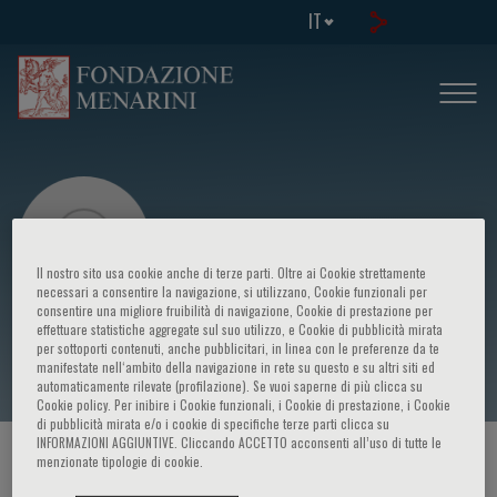
IT
Il nostro sito usa cookie anche di terze parti. Oltre ai Cookie strettamente
necessari a consentire la navigazione, si utilizzano, Cookie funzionali per
consentire una migliore fruibilità di navigazione, Cookie di prestazione per
effettuare statistiche aggregate sul suo utilizzo, e Cookie di pubblicità mirata
Stefano Venturoli
per sottoporti contenuti, anche pubblicitari, in linea con le preferenze da te
manifestate nell‘ambito della navigazione in rete su questo e su altri siti ed
automaticamente rilevate (profilazione). Se vuoi saperne di più clicca su
Cookie policy. Per inibire i Cookie funzionali, i Cookie di prestazione, i Cookie
di pubblicità mirata e/o i cookie di specifiche terze parti clicca su
INFORMAZIONI AGGIUNTIVE. Cliccando ACCETTO acconsenti all’uso di tutte le
HOME PAGE
/
CORSI ED EVENTI
/
RELATORE
menzionate tipologie di cookie.