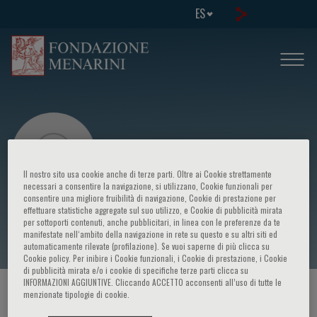
ES
Il nostro sito usa cookie anche di terze parti. Oltre ai Cookie strettamente
necessari a consentire la navigazione, si utilizzano, Cookie funzionali per
consentire una migliore fruibilità di navigazione, Cookie di prestazione per
effettuare statistiche aggregate sul suo utilizzo, e Cookie di pubblicità mirata
Stefano Venturoli
per sottoporti contenuti, anche pubblicitari, in linea con le preferenze da te
manifestate nell‘ambito della navigazione in rete su questo e su altri siti ed
automaticamente rilevate (profilazione). Se vuoi saperne di più clicca su
Cookie policy. Per inibire i Cookie funzionali, i Cookie di prestazione, i Cookie
di pubblicità mirata e/o i cookie di specifiche terze parti clicca su
INFORMAZIONI AGGIUNTIVE. Cliccando ACCETTO acconsenti all’uso di tutte le
HOME PAGE
/
CURSOS Y EVENTOS
/
ORADOR
menzionate tipologie di cookie.