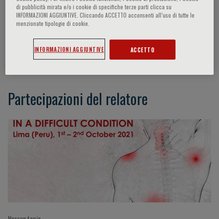
di pubblicità mirata e/o i cookie di specifiche terze parti clicca su
INFORMAZIONI AGGIUNTIVE. Cliccando ACCETTO acconsenti all’uso di tutte le
menzionate tipologie di cookie.
Smiljan Astudillo
INFORMAZIONI AGGIUNTIVE
ACCETTO
Santiago, Chile
Partecipazioni del relatore
Nessun topic