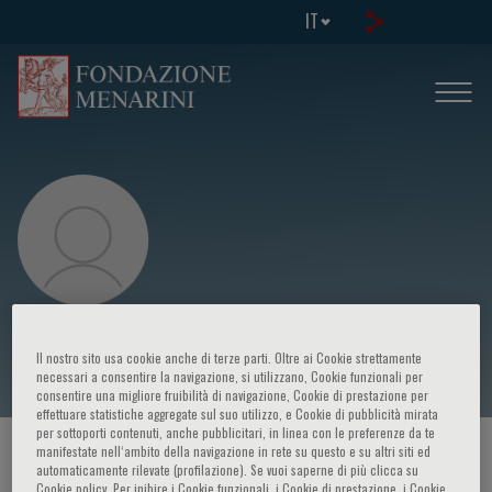
IT
Smiljan Astudillo
Il nostro sito usa cookie anche di terze parti. Oltre ai Cookie strettamente
necessari a consentire la navigazione, si utilizzano, Cookie funzionali per
consentire una migliore fruibilità di navigazione, Cookie di prestazione per
effettuare statistiche aggregate sul suo utilizzo, e Cookie di pubblicità mirata
per sottoporti contenuti, anche pubblicitari, in linea con le preferenze da te
manifestate nell‘ambito della navigazione in rete su questo e su altri siti ed
HOME PAGE
/
CORSI ED EVENTI
/
RELATORE
automaticamente rilevate (profilazione). Se vuoi saperne di più clicca su
Cookie policy. Per inibire i Cookie funzionali, i Cookie di prestazione, i Cookie