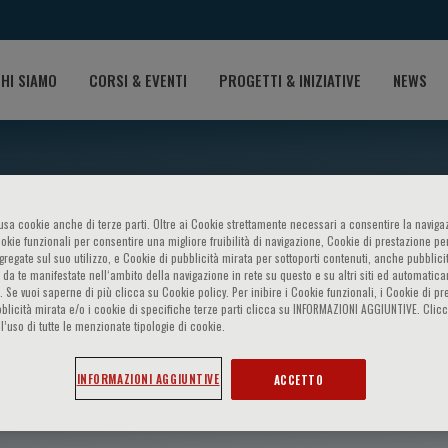
HI SIAMO
CORSI & EVENTI
PROGETTI & INIZIATIVE
NEWS
o usa cookie anche di terze parti. Oltre ai Cookie strettamente necessari a consentire la navigaz
ookie funzionali per consentire una migliore fruibilità di navigazione, Cookie di prestazione per
ggregate sul suo utilizzo, e Cookie di pubblicità mirata per sottoporti contenuti, anche pubblicit
 da te manifestate nell‘ambito della navigazione in rete su questo e su altri siti ed automatic
). Se vuoi saperne di più clicca su Cookie policy. Per inibire i Cookie funzionali, i Cookie di pr
blicità mirata e/o i cookie di specifiche terze parti clicca su INFORMAZIONI AGGIUNTIVE. Cl
l’uso di tutte le menzionate tipologie di cookie.
ahbaz
INFORMAZIONI AGGIUNTIVE
ACCETTO