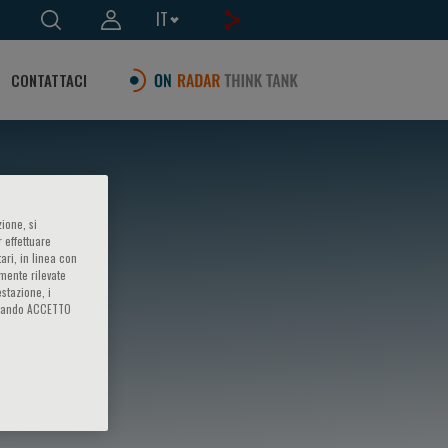
IT
CONTATTACI
ione, si
 effettuare
ari, in linea con
amente rilevate
estazione, i
iccando ACCETTO