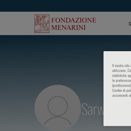
C
Il nostro sit
utilizzano, C
statistiche a
le preferenze
(profilazione
Cookie di pub
acconsenti al
Sarwar Sh