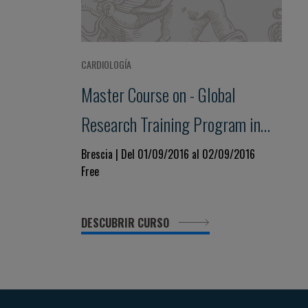
CARDIOLOGÍA
Master Course on - Global
Research Training Program in
Drug Development for Heart
Brescia | Del 01/09/2016 al 02/09/2016
Free
Failure
DESCUBRIR CURSO