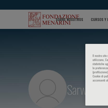
SOBRE NOSOTROS
CURSOS Y 
Il nostro sit
utilizzano, C
statistiche a
le preferenze
(profilazione
Cookie di pub
acconsenti al
Sarwar Sh