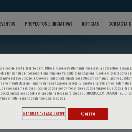
EVENTOS
PROYECTOS E INICIATIVAS
NOTICIAS
CONTACTA C
o usa cookie anche di terze parti. Oltre ai Cookie strettamente necessari a consentire la navigaz
ookie funzionali per consentire una migliore fruibilità di navigazione, Cookie di prestazione per
ggregate sul suo utilizzo, e Cookie di pubblicità mirata per sottoporti contenuti, anche pubblicit
 da te manifestate nell‘ambito della navigazione in rete su questo e su altri siti ed automatic
). Se vuoi saperne di più clicca su Cookie policy. Per inibire i Cookie funzionali, i Cookie di pr
blicità mirata e/o i cookie di specifiche terze parti clicca su INFORMAZIONI AGGIUNTIVE. Cl
l’uso di tutte le menzionate tipologie di cookie.
ahbaz
INFORMAZIONI AGGIUNTIVE
ACCETTO