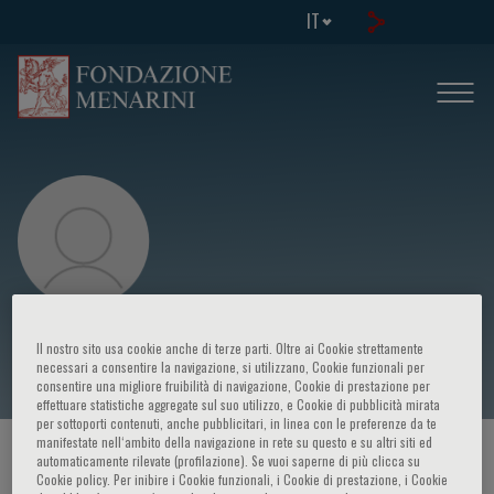
IT
Sabine Sarnacki
Il nostro sito usa cookie anche di terze parti. Oltre ai Cookie strettamente
necessari a consentire la navigazione, si utilizzano, Cookie funzionali per
consentire una migliore fruibilità di navigazione, Cookie di prestazione per
effettuare statistiche aggregate sul suo utilizzo, e Cookie di pubblicità mirata
per sottoporti contenuti, anche pubblicitari, in linea con le preferenze da te
manifestate nell‘ambito della navigazione in rete su questo e su altri siti ed
HOME PAGE
/
CORSI ED EVENTI
/
RELATORE
automaticamente rilevate (profilazione). Se vuoi saperne di più clicca su
Cookie policy. Per inibire i Cookie funzionali, i Cookie di prestazione, i Cookie