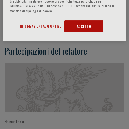
di pubblicità mirata e/o i cookie di specifiche terze parti clicca su
INFORMAZIONI AGGIUNTIVE. Cliccando ACCETTO acconsenti all’uso di tutte le
menzionate tipologie di cookie.
Sabine Sarnacki
INFORMAZIONI AGGIUNTIVE
ACCETTO
Partecipazioni del relatore
Nessun topic